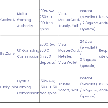
100% έως
Instant
Malta
Visa,
250 € +
(e‑wallet)
iOS 
CasinoA
Gaming
MasterCard,
100 free
/ 2‑3 ημέρες
Andr
Authority
Trustly, Skrill
spins
(τράπεζα)
24 ώρες
200% έως
Visa,
(e‑wallet)
UK Gambling
300 €
MasterCard,
Resp
BetZone
/
Commission
(first 3
Neteller,
site 
3‑5 ημέρες
deposits)
Viva Wallet
(τράπεζα)
Instant
Cyprus
150% έως
Trustly,
(e‑wallet)
iOS 
LuckySpin
Gaming
150 € + 50
Sofort, Skrill
/ 1‑2 ημέρες
Andr
Commission
free spins
(τράπεζα)