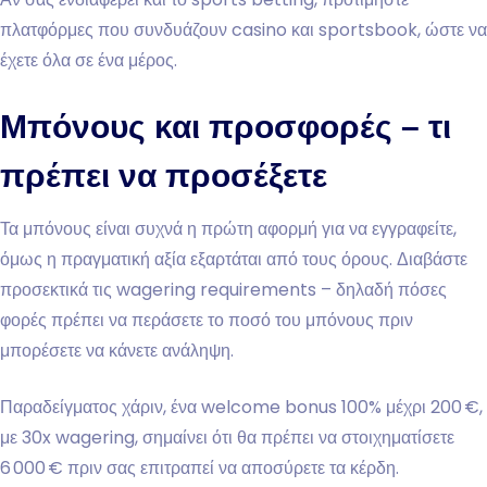
πλατφόρμες που συνδυάζουν casino και sportsbook, ώστε να
έχετε όλα σε ένα μέρος.
Μπόνους και προσφορές – τι
πρέπει να προσέξετε
Τα μπόνους είναι συχνά η πρώτη αφορμή για να εγγραφείτε,
όμως η πραγματική αξία εξαρτάται από τους όρους. Διαβάστε
προσεκτικά τις wagering requirements – δηλαδή πόσες
φορές πρέπει να περάσετε το ποσό του μπόνους πριν
μπορέσετε να κάνετε ανάληψη.
Παραδείγματος χάριν, ένα welcome bonus 100% μέχρι 200 €,
με 30x wagering, σημαίνει ότι θα πρέπει να στοιχηματίσετε
6 000 € πριν σας επιτραπεί να αποσύρετε τα κέρδη.