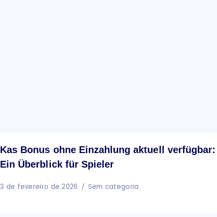
Kas Bonus ohne Einzahlung aktuell verfügbar:
Ein Überblick für Spieler
3 de fevereiro de 2026
Sem categoria