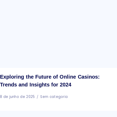
Exploring the Future of Online Casinos:
Trends and Insights for 2024
8 de junho de 2025
Sem categoria