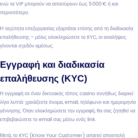
ενώ τα VIP μπορούν να αποσύρουν έως 5 000 € ή και
περισσότερο.
Η ταχύτητα επεξεργασίας εξαρτάται επίσης από τη διαδικασία
επαλήθευσης – μόλις ολοκληρώσετε το KYC, οι αναλήψεις
γίνονται σχεδόν αμέσως.
Εγγραφή και διαδικασία
επαλήθευσης (KYC)
Η εγγραφή σε έναν δικτυακός τόπος casino συνήθως διαρκεί
λίγα λεπτά: χρειάζεστε όνομα, email, τηλέφωνο και ημερομηνία
γέννησης. Όταν ολοκληρώσετε την εγγραφή, θα σας ζητηθεί να
επιβεβαιώσετε το email σας μέσω ενός link.
Μετά, το KYC (Know Your Customer) απαιτεί αποστολή