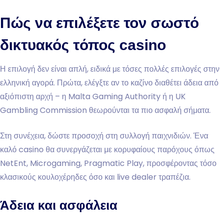
Πώς να επιλέξετε τον σωστό
δικτυακός τόπος casino
Η επιλογή δεν είναι απλή, ειδικά με τόσες πολλές επιλογές στην
ελληνική αγορά. Πρώτα, ελέγξτε αν το καζίνο διαθέτει άδεια από
αξιόπιστη αρχή – η Malta Gaming Authority ή η UK
Gambling Commission θεωρούνται τα πιο ασφαλή σήματα.
Στη συνέχεια, δώστε προσοχή στη συλλογή παιχνιδιών. Ένα
καλό casino θα συνεργάζεται με κορυφαίους παρόχους όπως
NetEnt, Microgaming, Pragmatic Play, προσφέροντας τόσο
κλασικούς κουλοχέρηδες όσο και live dealer τραπέζια.
Άδεια και ασφάλεια