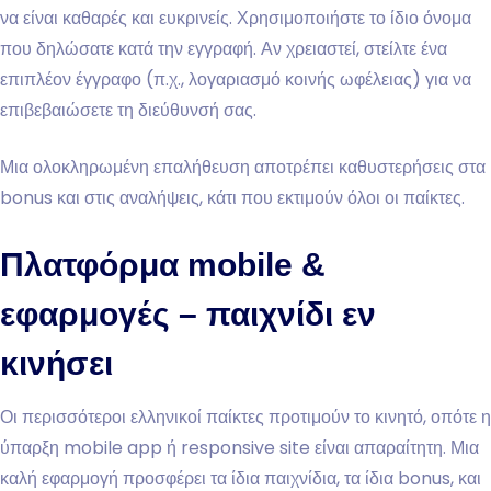
να είναι καθαρές και ευκρινείς. Χρησιμοποιήστε το ίδιο όνομα
που δηλώσατε κατά την εγγραφή. Αν χρειαστεί, στείλτε ένα
επιπλέον έγγραφο (π.χ., λογαριασμό κοινής ωφέλειας) για να
επιβεβαιώσετε τη διεύθυνσή σας.
Μια ολοκληρωμένη επαλήθευση αποτρέπει καθυστερήσεις στα
bonus και στις αναλήψεις, κάτι που εκτιμούν όλοι οι παίκτες.
Πλατφόρμα mobile &
εφαρμογές – παιχνίδι εν
κινήσει
Οι περισσότεροι ελληνικοί παίκτες προτιμούν το κινητό, οπότε η
ύπαρξη mobile app ή responsive site είναι απαραίτητη. Μια
καλή εφαρμογή προσφέρει τα ίδια παιχνίδια, τα ίδια bonus, και