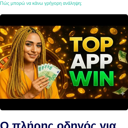
Πώς μπορώ να κάνω γρήγορη ανάληψη;
Ο πλήρης οδηγός για