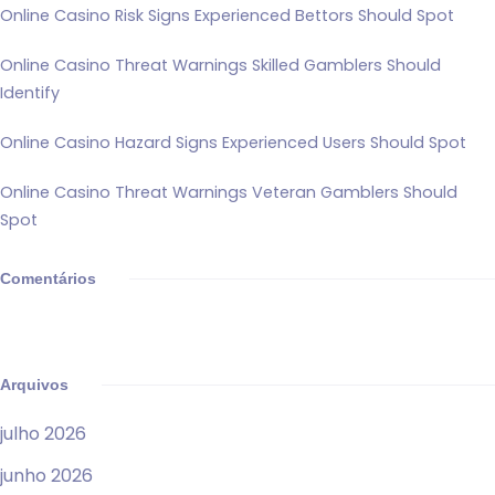
Online Casino Risk Signs Experienced Bettors Should Spot
Online Casino Threat Warnings Skilled Gamblers Should
Identify
Online Casino Hazard Signs Experienced Users Should Spot
Online Casino Threat Warnings Veteran Gamblers Should
Spot
Comentários
Arquivos
julho 2026
junho 2026