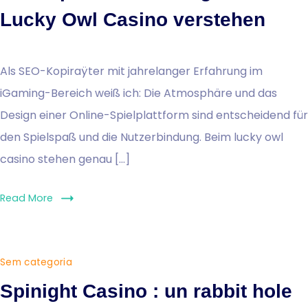
Lucky Owl Casino verstehen
Als SEO-Kopiraÿter mit jahrelanger Erfahrung im
iGaming-Bereich weiß ich: Die Atmosphäre und das
Design einer Online-Spielplattform sind entscheidend für
den Spielspaß und die Nutzerbindung. Beim lucky owl
casino stehen genau […]
Read More
Sem categoria
Spinight Casino : un rabbit hole