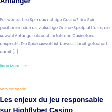
Anfänger
Für wen ist Lira Spin das richtige Casino? Lira Spin
positioniert sich als vielseitige Online-Spielplattform, die
sowohl Anfänger als auch erfahrene Casinofans
anspricht. Die Spielauswahl ist bewusst breit gefächert,
damit […]
Read More
Sem categoria
Les enjeux du jeu responsable
sur Highflybet Casino