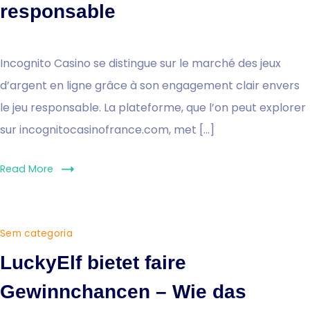
responsable
Incognito Casino se distingue sur le marché des jeux
d’argent en ligne grâce à son engagement clair envers
le jeu responsable. La plateforme, que l’on peut explorer
sur incognitocasinofrance.com, met […]
Read More
Sem categoria
LuckyElf bietet faire
Gewinnchancen – Wie das