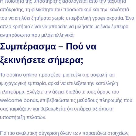
Η ποιότητα της υποστήριξης αξιολογείται από την ταχύτητα
απόκρισης, τη φιλικότητα του προσωπικού και την ικανότητά
του να επιλύει ζητήματα χωρίς υπερβολική γραφειοκρατία. Ένα
απλό κριτήριο είναι να μπορείτε να μιλήσετε με έναν έμπειρο
αντιπρόσωπο που μιλάει ελληνικά.
Συμπέρασμα – Πού να
ξεκινήσετε σήμερα;
Το casino online προσφέρει μια ευέλικτη, ασφαλή και
ψυχαγωγική εμπειρία, αρκεί να επιλέξετε την κατάλληλη
πλατφόρμα. Ελέγξτε την άδεια, διαβάστε τους όρους του
welcome bonus, επιβεβαιώστε τις μεθόδους πληρωμής που
σας ταιριάζουν και βεβαιωθείτε ότι υπάρχει αξιόπιστη
υποστήριξη πελατών.
Για πιο αναλυτική σύγκριση όλων των παραπάνω στοιχείων,