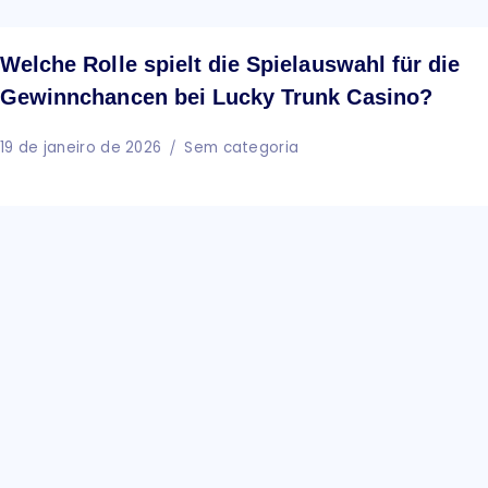
Welche Rolle spielt die Spielauswahl für die
Gewinnchancen bei Lucky Trunk Casino?
19 de janeiro de 2026
Sem categoria