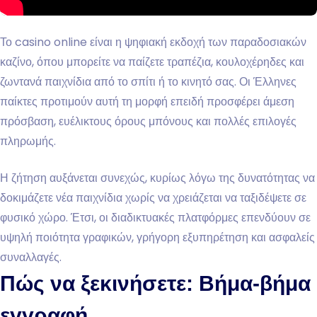
Το casino online είναι η ψηφιακή εκδοχή των παραδοσιακών
καζίνο, όπου μπορείτε να παίζετε τραπέζια, κουλοχέρηδες και
ζωντανά παιχνίδια από το σπίτι ή το κινητό σας. Οι Έλληνες
παίκτες προτιμούν αυτή τη μορφή επειδή προσφέρει άμεση
πρόσβαση, ευέλικτους όρους μπόνους και πολλές επιλογές
πληρωμής.
Η ζήτηση αυξάνεται συνεχώς, κυρίως λόγω της δυνατότητας να
δοκιμάζετε νέα παιχνίδια χωρίς να χρειάζεται να ταξιδέψετε σε
φυσικό χώρο. Έτσι, οι διαδικτυακές πλατφόρμες επενδύουν σε
υψηλή ποιότητα γραφικών, γρήγορη εξυπηρέτηση και ασφαλείς
συναλλαγές.
Πώς να ξεκινήσετε: Βήμα-βήμα
εγγραφή