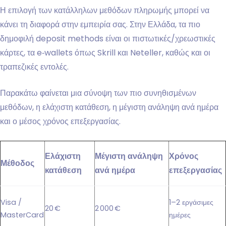
Η επιλογή των κατάλληλων μεθόδων πληρωμής μπορεί να
κάνει τη διαφορά στην εμπειρία σας. Στην Ελλάδα, τα πιο
δημοφιλή deposit methods είναι οι πιστωτικές/χρεωστικές
κάρτες, τα e‑wallets όπως Skrill και Neteller, καθώς και οι
τραπεζικές εντολές.
Παρακάτω φαίνεται μια σύνοψη των πιο συνηθισμένων
μεθόδων, η ελάχιστη κατάθεση, η μέγιστη ανάληψη ανά ημέρα
και ο μέσος χρόνος επεξεργασίας.
Ελάχιστη
Μέγιστη ανάληψη
Χρόνος
Μέθοδος
κατάθεση
ανά ημέρα
επεξεργασίας
Visa /
1–2 εργάσιμες
20 €
2 000 €
MasterCard
ημέρες