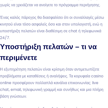
χωρίς να χρειάζεται να ανοίγετε το πρόγραμμα περιήγησης.
Ένας καλός πάροχος θα διασφαλίσει ότι οι συναλλαγές μέσω
κινητού είναι τόσο ασφαλείς όσο και στον υπολογιστή, ενώ η
υποστήριξη πελατών είναι διαθέσιμη σε chat ή τηλεφωνικά
24/7.
Υποστήριξη πελατών – τι να
περιμένετε
Η εξυπηρέτηση πελατών είναι κρίσιμη όταν αντιμετωπίζετε
προβλήματα με καταθέσεις ή αναλήψεις. Τα κορυφαία casino
online προσφέρουν πολλαπλά κανάλια επικοινωνίας: live
chat, email, τηλεφωνική γραμμή και συνήθως και μια πλήρη
βάση γνώσεων.