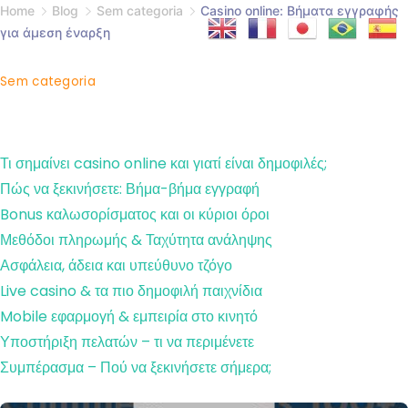
Home
Blog
Sem categoria
Casino online: Βήματα εγγραφής
για άμεση έναρξη
Sem categoria
Τι σημαίνει casino online και γιατί είναι δημοφιλές;
Πώς να ξεκινήσετε: Βήμα-βήμα εγγραφή
Bonus καλωσορίσματος και οι κύριοι όροι
Μεθόδοι πληρωμής & Ταχύτητα ανάληψης
Ασφάλεια, άδεια και υπεύθυνο τζόγο
Live casino & τα πιο δημοφιλή παιχνίδια
Mobile εφαρμογή & εμπειρία στο κινητό
Υποστήριξη πελατών – τι να περιμένετε
Συμπέρασμα – Πού να ξεκινήσετε σήμερα;