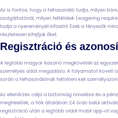
Az is fontos, hogy a felhasználó tudja, milyen bó
szolgáltatónál, milyen feltételek (wagering requi
tudja a nyereményét kifizetni. Ezek a tényezők min
részletesen kifejtjük őket.
Regisztráció és azonosí
A legtöbb magyar kaszinó megköveteli az egyszerű 
személyes adat megadása. A folyamatot követi a
során a felhasználónak feltölteni kell személyaz
Az ellenőrzés célja a biztonság növelése és a p
megfelelőek, a fiók általában 24 órán belül aktiváló
regisztráció után a legtöbb oldal mobil app‑ot vag