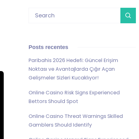
Posts recentes
Paribahis 2026 Hedefi: Güncel Erişim
Noktası ve Avantajlarda Çığır Açan
Gelişmeler Sizleri Kucaklıyor!
Online Casino Risk Signs Experienced
Bettors Should Spot
Online Casino Threat Warnings Skilled
Gamblers Should Identify