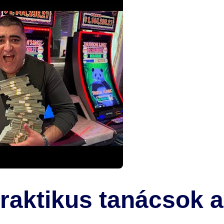
raktikus tanácsok a