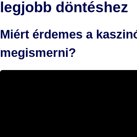
legjobb döntéshez
Miért érdemes a kaszin
megismerni?