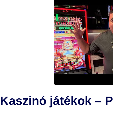
Kaszinó játékok – P