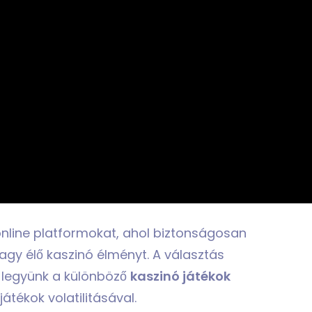
nline platformokat, ahol biztonságosan
vagy élő kaszinó élményt. A választás
 legyünk a különböző
kaszinó játékok
átékok volatilitásával.