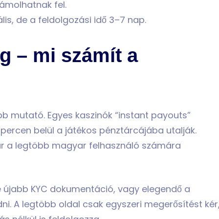
zámolhatnak fel.
is, de a feldolgozási idő 3–7 nap.
g – mi számít a
b mutató. Egyes kaszinók “instant payouts”
percen belül a játékos pénztárcájába utalják.
r a legtöbb magyar felhasználó számára
s-e újabb KYC dokumentáció, vagy elegendő a
. A legtöbb oldal csak egyszeri megerősítést kér