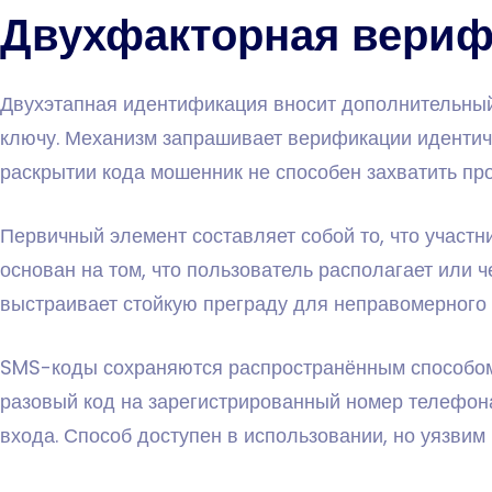
Двухфакторная вери
Двухэтапная идентификация вносит дополнительный
ключу. Механизм запрашивает верификации идентич
раскрытии кода мошенник не способен захватить пр
Первичный элемент составляет собой то, что участн
основан на том, что пользователь располагает или
выстраивает стойкую преграду для неправомерного д
SMS-коды сохраняются распространённым способом
разовый код на зарегистрированный номер телефона
входа. Способ доступен в использовании, но уязвим 