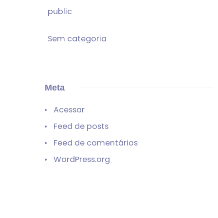
public
Sem categoria
Meta
Acessar
Feed de posts
Feed de comentários
WordPress.org