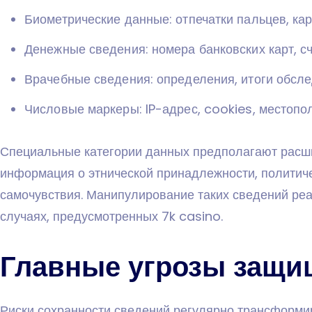
Биометрические данные: отпечатки пальцев, кар
Денежные сведения: номера банковских карт, сч
Врачебные сведения: определения, итоги обсле
Числовые маркеры: IP-адрес, cookies, местопо
Специальные категории данных предполагают расши
информация о этнической принадлежности, политиче
самочувствия. Манипулирование таких сведений реа
случаях, предусмотренных 7k casino.
Главные угрозы защи
Риски сохранности сведений регулярно трансформи