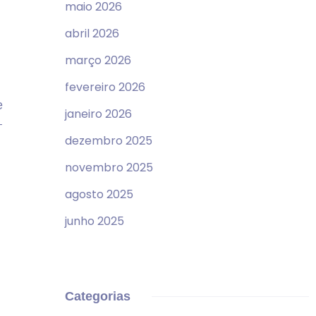
maio 2026
abril 2026
março 2026
fevereiro 2026
е
janeiro 2026
т
dezembro 2025
novembro 2025
agosto 2025
junho 2025
Categorias