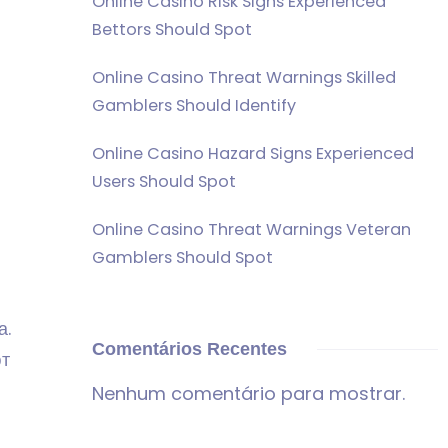
Online Casino Risk Signs Experienced
Bettors Should Spot
Online Casino Threat Warnings Skilled
Gamblers Should Identify
Online Casino Hazard Signs Experienced
Users Should Spot
Online Casino Threat Warnings Veteran
Gamblers Should Spot
а.
Comentários Recentes
ют
Nenhum comentário para mostrar.