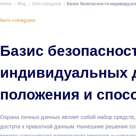
Home
Blog
Sem categoria
Базис безопасности индивидуал
Sem categoria
Базис безопаснос
индивидуальных 
положения и спос
Охрана личных данных являет собой набор средств
доступа к приватной данным. Нынешние решения со
вместе наращивают вероятности протечек и нарушен