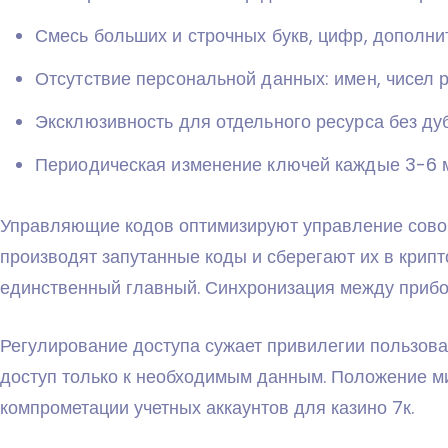
Смесь больших и строчных букв, цифр, дополни
Отсутствие персональной данных: имен, чисел 
Эксклюзивность для отдельного ресурса без д
Периодическая изменение ключей каждые 3-6 
Управляющие кодов оптимизируют управление сово
производят запутанные коды и сберегают их в крипт
единственный главный. Синхронизация между прибо
Регулирование доступа сужает привилегии пользова
доступ только к необходимым данным. Положение м
компрометации учетных аккаунтов для казино 7к.