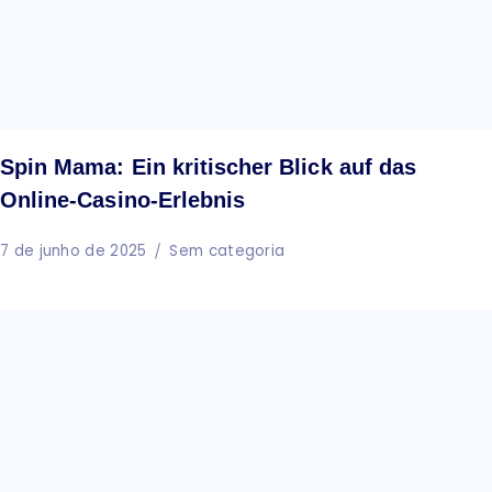
Spin Mama: Ein kritischer Blick auf das
Online-Casino-Erlebnis
7 de junho de 2025
Sem categoria