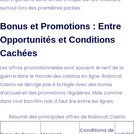
surtout lors des premières parties.
Bonus et Promotions : Entre
Opportunités et Conditions
Cachées
Les offres promotionnelles sont souvent le nerf de la
guerre dans le monde des casinos en ligne. Robocat
Casino ne déroge pas à la règle avec des bonus
d’accueil et des promotions régulières. Mais comme
dans tout bon film noir, il faut lire entre les lignes.
Résumé des principales offres de Robocat Casino
Conditions de