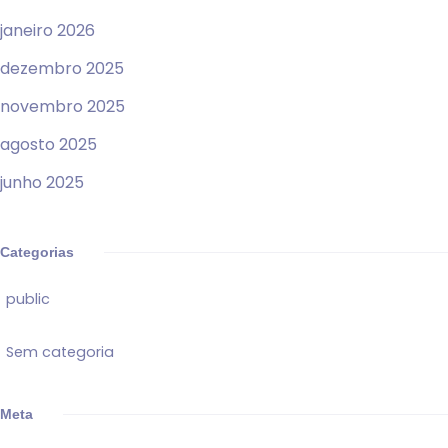
janeiro 2026
dezembro 2025
novembro 2025
agosto 2025
junho 2025
Categorias
public
Sem categoria
Meta