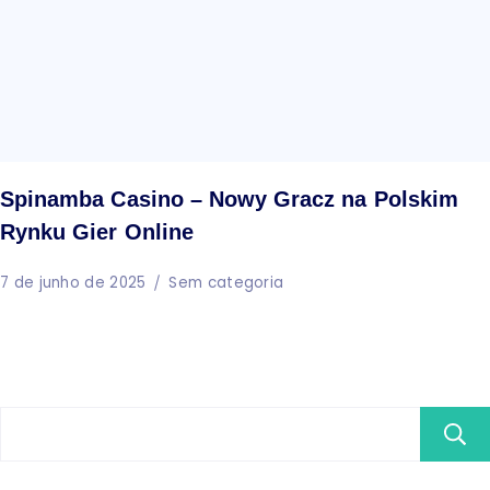
Spinamba Casino – Nowy Gracz na Polskim
Rynku Gier Online
7 de junho de 2025
Sem categoria