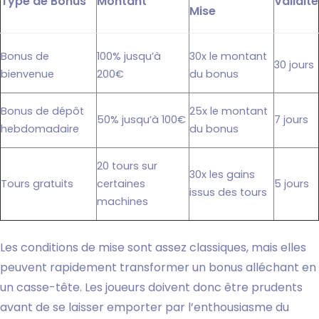
Type de Bonus
Montant
Validité
Mise
Bonus de
100% jusqu’à
30x le montant
30 jours
bienvenue
200€
du bonus
Bonus de dépôt
25x le montant
50% jusqu’à 100€
7 jours
hebdomadaire
du bonus
20 tours sur
30x les gains
Tours gratuits
certaines
5 jours
issus des tours
machines
Les conditions de mise sont assez classiques, mais elles
peuvent rapidement transformer un bonus alléchant en
un casse-tête. Les joueurs doivent donc être prudents
avant de se laisser emporter par l’enthousiasme du