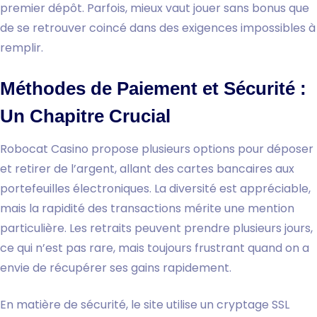
premier dépôt. Parfois, mieux vaut jouer sans bonus que
de se retrouver coincé dans des exigences impossibles à
remplir.
Méthodes de Paiement et Sécurité :
Un Chapitre Crucial
Robocat Casino propose plusieurs options pour déposer
et retirer de l’argent, allant des cartes bancaires aux
portefeuilles électroniques. La diversité est appréciable,
mais la rapidité des transactions mérite une mention
particulière. Les retraits peuvent prendre plusieurs jours,
ce qui n’est pas rare, mais toujours frustrant quand on a
envie de récupérer ses gains rapidement.
En matière de sécurité, le site utilise un cryptage SSL