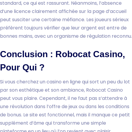
standard, ce qui est rassurant. Néanmoins, l’absence
d’une licence clairement affichée sur la page d’accueil
peut susciter une certaine méfiance. Les joueurs sérieux
préfèrent toujours vérifier que leur argent est entre de
bonnes mains, avec un organisme de régulation reconnu.
Conclusion : Robocat Casino,
Pour Qui ?
Si vous cherchez un casino en ligne qui sort un peu du lot
par son esthétique et son ambiance, Robocat Casino
peut vous plaire. Cependant, il ne faut pas s’attendre à
une révolution dans l’offre de jeux ou dans les conditions
de bonus. Le site est fonctionnel, mais il manque ce petit
supplément d’âme qui transforme une simple
plateforme en un lieu où l’on revient avec plaisir.