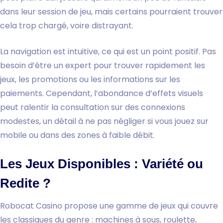
dans leur session de jeu, mais certains pourraient trouver
cela trop chargé, voire distrayant.
La navigation est intuitive, ce qui est un point positif. Pas
besoin d’être un expert pour trouver rapidement les
jeux, les promotions ou les informations sur les
paiements. Cependant, l’abondance d’effets visuels
peut ralentir la consultation sur des connexions
modestes, un détail à ne pas négliger si vous jouez sur
mobile ou dans des zones à faible débit.
Les Jeux Disponibles : Variété ou
Redite ?
Robocat Casino propose une gamme de jeux qui couvre
les classiques du genre : machines à sous, roulette,