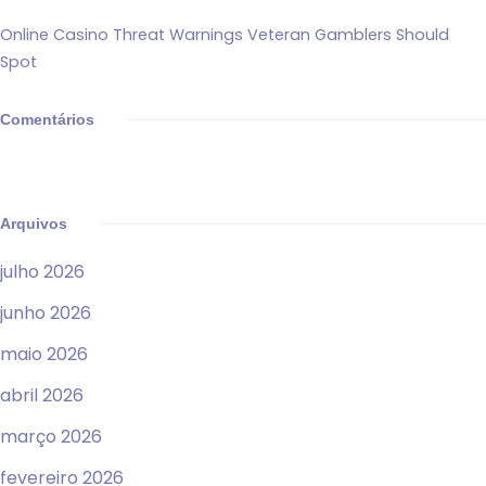
Online Casino Threat Warnings Veteran Gamblers Should
Spot
Comentários
Arquivos
julho 2026
junho 2026
maio 2026
abril 2026
março 2026
fevereiro 2026