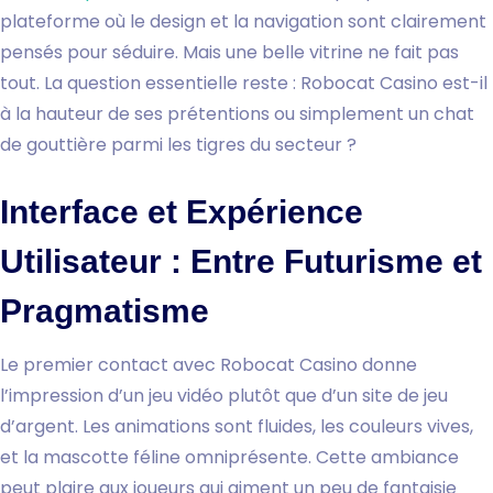
plateforme où le design et la navigation sont clairement
pensés pour séduire. Mais une belle vitrine ne fait pas
tout. La question essentielle reste : Robocat Casino est-il
à la hauteur de ses prétentions ou simplement un chat
de gouttière parmi les tigres du secteur ?
Interface et Expérience
Utilisateur : Entre Futurisme et
Pragmatisme
Le premier contact avec Robocat Casino donne
l’impression d’un jeu vidéo plutôt que d’un site de jeu
d’argent. Les animations sont fluides, les couleurs vives,
et la mascotte féline omniprésente. Cette ambiance
peut plaire aux joueurs qui aiment un peu de fantaisie