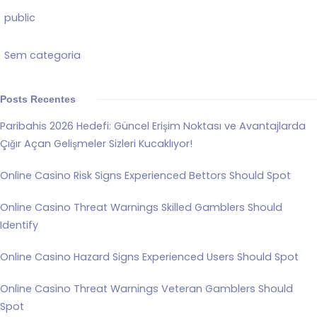
public
Sem categoria
Posts Recentes
Paribahis 2026 Hedefi: Güncel Erişim Noktası ve Avantajlarda
Çığır Açan Gelişmeler Sizleri Kucaklıyor!
Online Casino Risk Signs Experienced Bettors Should Spot
Online Casino Threat Warnings Skilled Gamblers Should
Identify
Online Casino Hazard Signs Experienced Users Should Spot
Online Casino Threat Warnings Veteran Gamblers Should
Spot