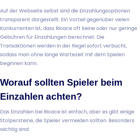
Auf der Webseite selbst sind die Einzahlungsoptionen
transparent dargestellt. Ein Vorteil gegenüber vielen
Konkurrenten ist, dass Rioace oft keine oder nur geringe
Gebühren für Einzahlungen berechnet. Die
Transaktionen werden in der Regel sofort verbucht,
sodass man ohne lange Wartezeit mit dem Spielen
beginnen kann.
Worauf sollten Spieler beim
Einzahlen achten?
Das Einzahlen bei Rioace ist einfach, aber es gibt einige
Stolpersteine, die Spieler vermeiden sollten. Besonders
wichtig sind: