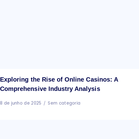
Exploring the Rise of Online Casinos: A
Comprehensive Industry Analysis
8 de junho de 2025
Sem categoria