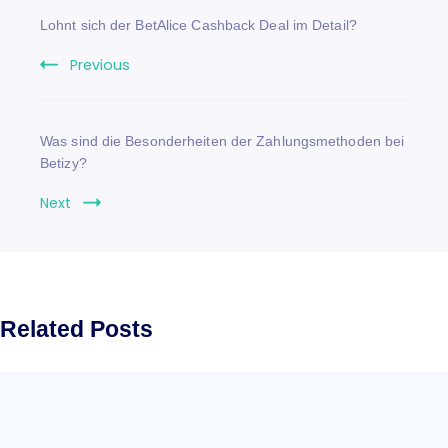
Lohnt sich der BetAlice Cashback Deal im Detail?
Previous
Was sind die Besonderheiten der Zahlungsmethoden bei
Betizy?
Next
Related Posts