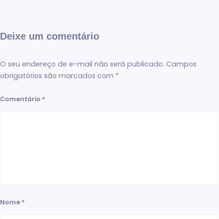
Deixe um comentário
O seu endereço de e-mail não será publicado.
Campos
obrigatórios são marcados com
*
Comentário
*
Nome
*