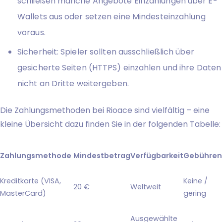
schließen manche Angebote Einzahlungen über E-
Wallets aus oder setzen eine Mindesteinzahlung
voraus.
Sicherheit: Spieler sollten ausschließlich über
gesicherte Seiten (HTTPS) einzahlen und ihre Daten
nicht an Dritte weitergeben.
Die Zahlungsmethoden bei Rioace sind vielfältig – eine
kleine Übersicht dazu finden Sie in der folgenden Tabelle:
Zahlungsmethode
Mindestbetrag
Verfügbarkeit
Gebühren
Kreditkarte (VISA,
Keine /
20 €
Weltweit
MasterCard)
gering
Ausgewählte