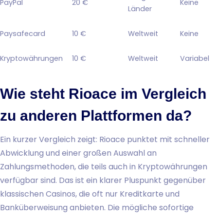
PayPal
20 €
Keine
Länder
Paysafecard
10 €
Weltweit
Keine
Kryptowährungen
10 €
Weltweit
Variabel
Wie steht Rioace im Vergleich
zu anderen Plattformen da?
Ein kurzer Vergleich zeigt: Rioace punktet mit schneller
Abwicklung und einer großen Auswahl an
Zahlungsmethoden, die teils auch in Kryptowährungen
verfügbar sind. Das ist ein klarer Pluspunkt gegenüber
klassischen Casinos, die oft nur Kreditkarte und
Banküberweisung anbieten. Die mögliche sofortige