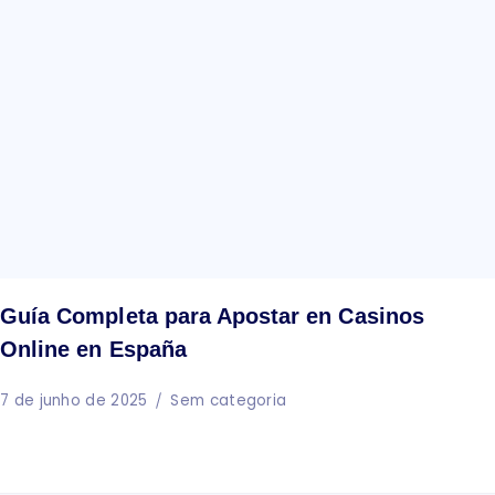
Guía Completa para Apostar en Casinos
Online en España
7 de junho de 2025
Sem categoria