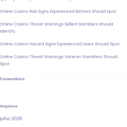
Online Casino Risk Signs Experienced Bettors Should Spot
Online Casino Threat Warnings Skilled Gamblers Should
Identify
Online Casino Hazard Signs Experienced Users Should Spot
Online Casino Threat Warnings Veteran Gamblers Should
Spot
Comentários
Arquivos
julho 2026