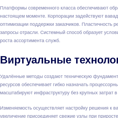
Платформы современного класса обеспечивают обр
настоящем моменте. Корпорации задействуют вава
оптимизации поддержки заказчиков. Пластичность р
запросы отрасли. Системный способ образует услов
роста ассортимента служб.
Виртуальные технолог
Удалённые методы создают техническую фундамент
ресурсов обеспечивает гибко назначать процессорн
масштабируют инфраструктуру без крупных затрат в 
Изменяемость осуществляет настройку решения к 
увеличение присоединяет свежие узлы при приросте