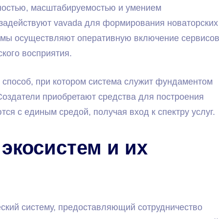
ностью, масштабируемостью и умением
задействуют vavada для формирования новаторских
емы осуществляют оперативную включение сервисов
кого восприятия.
способ, при котором система служит фундаментом
Создатели приобретают средства для построения
ся с единым средой, получая вход к спектру услуг.
экосистем и их
еский систему, предоставляющий сотрудничество