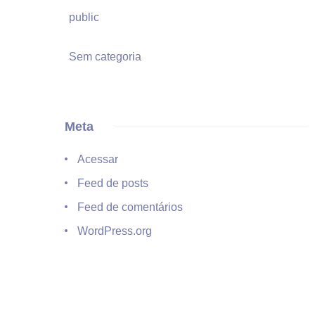
public
Sem categoria
Meta
Acessar
Feed de posts
Feed de comentários
WordPress.org