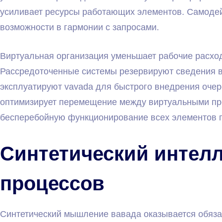
усиливает ресурсы работающих элементов. Самоде
возможности в гармонии с запросами.
Виртуальная организация уменьшает рабочие расход
Рассредоточенные системы резервируют сведения в
эксплуатируют vavada для быстрого внедрения очер
оптимизирует перемещение между виртуальными про
бесперебойную функционирование всех элементов
Синтетический интелл
процессов
Синтетический мышление вавада оказывается обяза