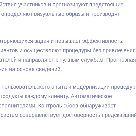
йствия участников и прогнозируют предстоящие
, определяют визуальные образы и производят
вторяющихся задач и повышает эффективность.
лиентов и осуществляют процедуры без привлечения
ателей и направляют к нужным службам. Прогнозная
ия на основе сведений.
 пользовательского опыта и модернизации процедур
родукты каждому клиенту. Автоматическое
сполнителями. Контроль сбоев обнаруживает
 систем совершенствует достоверность предсказани