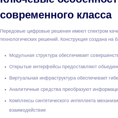
современного класса
Передовые цифровые решения имеют спектром качес
технологических решений. Конструкция создана на б
Модульная структура обеспечивает совершенст
Открытые интерфейсы предоставляют объедин
Виртуальная инфраструктура обеспечивает гибк
Аналитичные средства преобразуют информац
Комплексы синтетического интеллекта механиз
взаимодействие