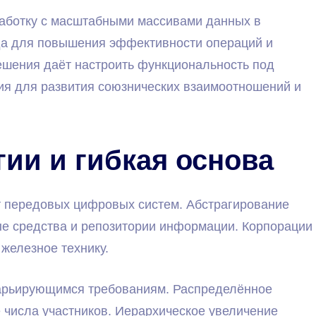
аботку с масштабными массивами данных в
да для повышения эффективности операций и
ешения даёт настроить функциональность под
ия для развития союзнических взаимоотношений и
ии и гибкая основа
 передовых цифровых систем. Абстрагирование
ые средства и репозитории информации. Корпорации
железное технику.
варьирующимся требованиям. Распределённое
 числа участников. Иерархическое увеличение