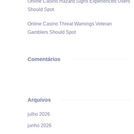
Online Casino Hazard Signs Experienced Users
Should Spot
Online Casino Threat Warnings Veteran
Gamblers Should Spot
Comentários
Arquivos
julho 2026
junho 2026