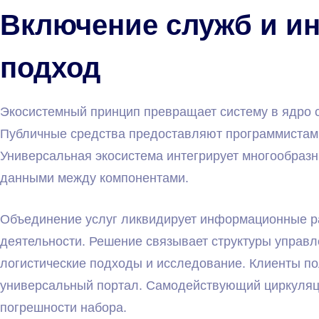
Включение служб и и
подход
Экосистемный принцип превращает систему в ядро с
Публичные средства предоставляют программистам 
Универсальная экосистема интегрирует многообраз
данными между компонентами.
Объединение услуг ликвидирует информационные ра
деятельности. Решение связывает структуры управл
логистические подходы и исследование. Клиенты по
универсальный портал. Самодействующий циркуляц
погрешности набора.