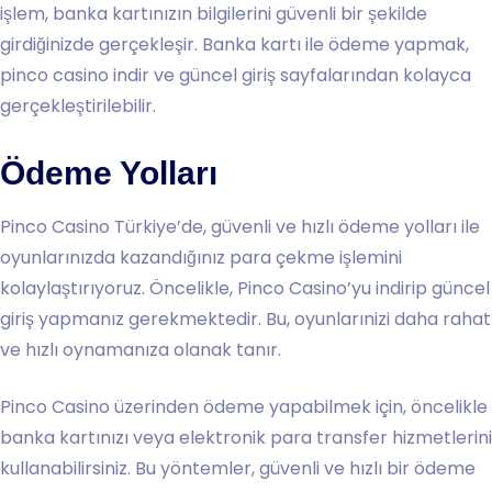
işlem, banka kartınızın bilgilerini güvenli bir şekilde
girdiğinizde gerçekleşir. Banka kartı ile ödeme yapmak,
pinco casino indir ve güncel giriş sayfalarından kolayca
gerçekleştirilebilir.
Ödeme Yolları
Pinco Casino Türkiye’de, güvenli ve hızlı ödeme yolları ile
oyunlarınızda kazandığınız para çekme işlemini
kolaylaştırıyoruz. Öncelikle, Pinco Casino’yu indirip güncel
giriş yapmanız gerekmektedir. Bu, oyunlarınizi daha rahat
ve hızlı oynamanıza olanak tanır.
Pinco Casino üzerinden ödeme yapabilmek için, öncelikle
banka kartınızı veya elektronik para transfer hizmetlerini
kullanabilirsiniz. Bu yöntemler, güvenli ve hızlı bir ödeme