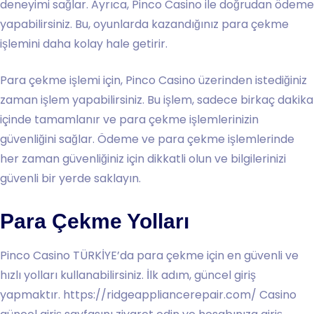
deneyimi sağlar. Ayrıca, Pinco Casino ile doğrudan ödeme
yapabilirsiniz. Bu, oyunlarda kazandığınız para çekme
işlemini daha kolay hale getirir.
Para çekme işlemi için, Pinco Casino üzerinden istediğiniz
zaman işlem yapabilirsiniz. Bu işlem, sadece birkaç dakika
içinde tamamlanır ve para çekme işlemlerinizin
güvenliğini sağlar. Ödeme ve para çekme işlemlerinde
her zaman güvenliğiniz için dikkatli olun ve bilgilerinizi
güvenli bir yerde saklayın.
Para Çekme Yolları
Pinco Casino TÜRKİYE’da para çekme için en güvenli ve
hızlı yolları kullanabilirsiniz. İlk adım, güncel giriş
yapmaktır. https://ridgeappliancerepair.com/ Casino