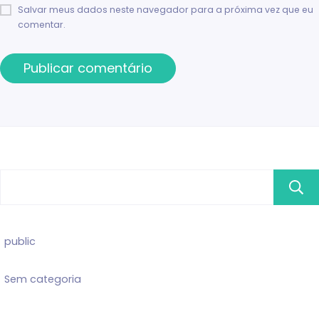
Salvar meus dados neste navegador para a próxima vez que eu
comentar.
public
Sem categoria