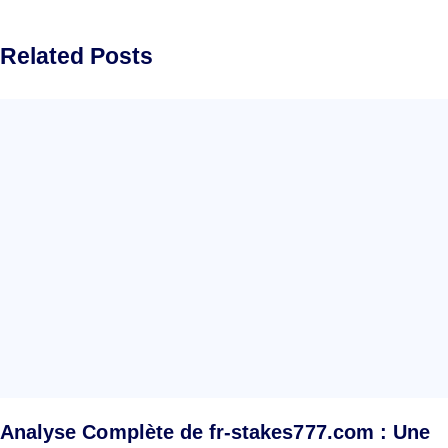
Related Posts
Analyse Complète de fr-stakes777.com : Une