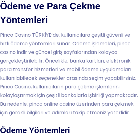
Ödeme ve Para Çekme
Yöntemleri
Pinco Casino TÜRKİYE’de, kullanıcılara çeşitli güvenli ve
hızlı ödeme yöntemleri sunar. Ödeme işlemeleri, pinco
casino indir ve güncel giriş sayfalarından kolayca
gerçekleştirilebilir. Öncelikle, banka kartları, elektronik
para transfer hizmetleri ve mobil ödeme uygulamaları
kullanılabilecek seçenekler arasında seçim yapabilirsiniz.
Pinco Casino, kullanıcıların para çekme işlemlerini
kolaylaştırmak için çeşitli bankalarla işbirliği yapmaktadır.
Bu nedenle, pinco online casino üzerinden para çekmek
için gerekli bilgileri ve adımları takip etmeniz yeterlidir.
Ödeme Yöntemleri