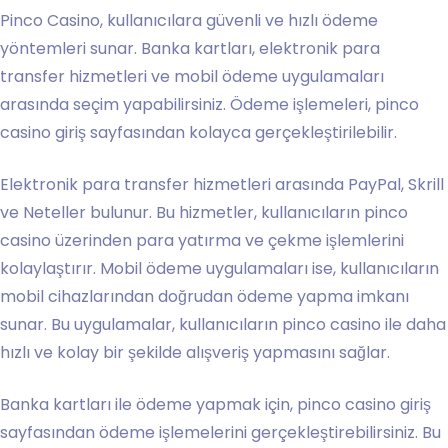
Pinco Casino, kullanıcılara güvenli ve hızlı ödeme
yöntemleri sunar. Banka kartları, elektronik para
transfer hizmetleri ve mobil ödeme uygulamaları
arasında seçim yapabilirsiniz. Ödeme işlemeleri, pinco
casino giriş sayfasından kolayca gerçekleştirilebilir.
Elektronik para transfer hizmetleri arasında PayPal, Skrill
ve Neteller bulunur. Bu hizmetler, kullanıcıların pinco
casino üzerinden para yatırma ve çekme işlemlerini
kolaylaştırır. Mobil ödeme uygulamaları ise, kullanıcıların
mobil cihazlarından doğrudan ödeme yapma imkanı
sunar. Bu uygulamalar, kullanıcıların pinco casino ile daha
hızlı ve kolay bir şekilde alışveriş yapmasını sağlar.
Banka kartları ile ödeme yapmak için, pinco casino giriş
sayfasından ödeme işlemelerini gerçekleştirebilirsiniz. Bu