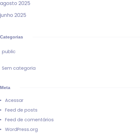
agosto 2025
junho 2025
Categorias
public
Sem categoria
Meta
Acessar
Feed de posts
Feed de comentários
WordPress.org