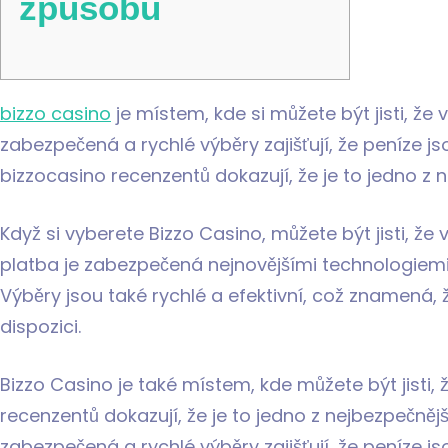
způsobů
bizzo casino
je místem, kde si můžete být jisti, že
zabezpečená a rychlé výběry zajišťují, že peníze js
bizzocasino recenzentů dokazují, že je to jedno z n
Když si vyberete Bizzo Casino, můžete být jisti, že
platba je zabezpečená nejnovějšími technologiemi
Výběry jsou také rychlé a efektivní, což znamená, ž
dispozici.
Bizzo Casino je také místem, kde můžete být jisti,
recenzentů dokazují, že je to jedno z nejbezpečněj
zabezpečená a rychlé výběry zajišťují, že peníze jso