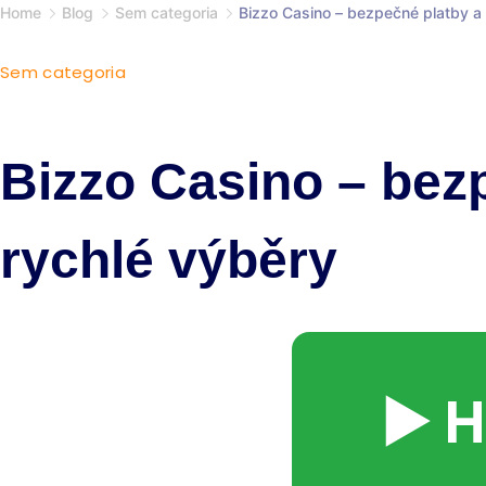
Home
Blog
Sem categoria
Bizzo Casino – bezpečné platby a
Sem categoria
Bizzo Casino – bez
rychlé výběry
▶️ 