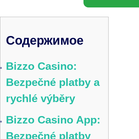
Содержимое
Bizzo Casino:
Bezpečné platby a
rychlé výběry
Bizzo Casino App:
Bezpečné platby