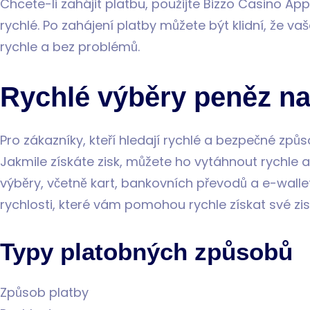
Chcete-li zahájit platbu, použijte Bizzo Casino Ap
rychlé. Po zahájení platby můžete být klidní, že v
rychle a bez problémů.
Rychlé výběry peněz na
Pro zákazníky, kteří hledají rychlé a bezpečné způ
Jakmile získáte zisk, můžete ho vytáhnout rychle 
výběry, včetně kart, bankovních převodů a e-wall
rychlosti, které vám pomohou rychle získat své zis
Typy platobných způsobů
Způsob platby