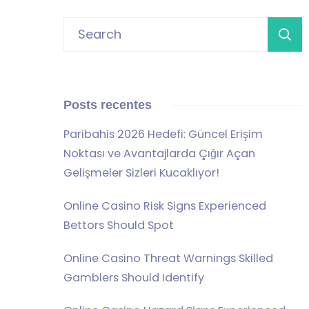
Posts recentes
Paribahis 2026 Hedefi: Güncel Erişim
Noktası ve Avantajlarda Çığır Açan
Gelişmeler Sizleri Kucaklıyor!
Online Casino Risk Signs Experienced
Bettors Should Spot
Online Casino Threat Warnings Skilled
Gamblers Should Identify