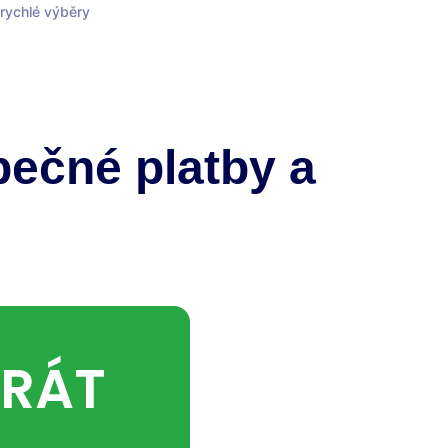
 rychlé výběry
pečné platby a
HRÁT