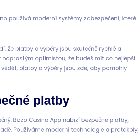
asino používá moderní systémy zabezpečení, které
dí, že platby a výběry jsou skutečně rychlé a
t naprostým optimistou, že budeš mít co nejlepší
o vědět, platby a výběry jsou zde, aby pomohly
ečné platby
ečný. Bizzo Casino App nabízí bezpečné platby,
ípadě. Používáme moderní technologie a protokoly,