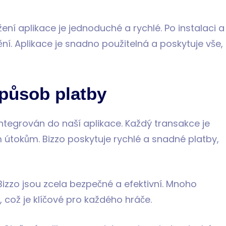
ení aplikace je jednoduché a rychlé. Po instalaci a
ění. Aplikace je snadno použitelná a poskytuje vše,
způsob platby
 integrován do naší aplikace. Každý transakce je
okům. Bizzo poskytuje rychlé a snadné platby,
Bizzo jsou zcela bezpečné a efektivní. Mnoho
, což je klíčové pro každého hráče.