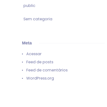
public
Sem categoria
Meta
Acessar
Feed de posts
Feed de comentários
WordPress.org