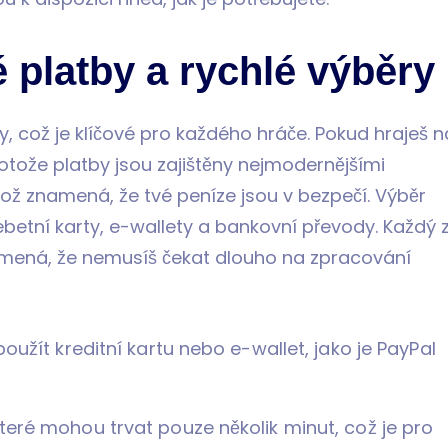
 platby a rychlé výběry
, což je klíčové pro každého hráče. Pokud hraješ n
otože platby jsou zajištěny nejmodernějšími
ož znamená, že tvé peníze jsou v bezpečí. Výběr
ebetní karty, e-wallety a bankovní převody. Každý 
namená, že nemusíš čekat dlouho na zpracování
použít kreditní kartu nebo e-wallet, jako je PayPal
které mohou trvat pouze několik minut, což je pro