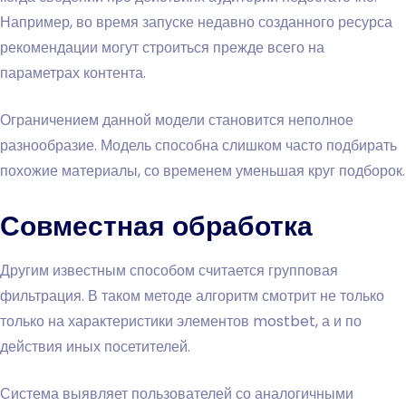
Например, во время запуске недавно созданного ресурса
рекомендации могут строиться прежде всего на
параметрах контента.
Ограничением данной модели становится неполное
разнообразие. Модель способна слишком часто подбирать
похожие материалы, со временем уменьшая круг подборок.
Совместная обработка
Другим известным способом считается групповая
фильтрация. В таком методе алгоритм смотрит не только
только на характеристики элементов mostbet, а и по
действия иных посетителей.
Система выявляет пользователей со аналогичными