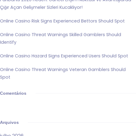
Çığır Açan Gelişmeler Sizleri Kucaklıyor!
Online Casino Risk Signs Experienced Bettors Should Spot
Online Casino Threat Warnings Skilled Gamblers Should
Identify
Online Casino Hazard Signs Experienced Users Should Spot
Online Casino Threat Warnings Veteran Gamblers Should
Spot
Comentários
Arquivos
julho 2026