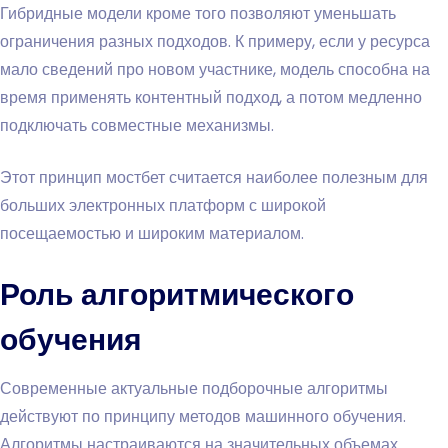
Гибридные модели кроме того позволяют уменьшать
ограничения разных подходов. К примеру, если у ресурса
мало сведений про новом участнике, модель способна на
время применять контентный подход, а потом медленно
подключать совместные механизмы.
Этот принцип мостбет считается наиболее полезным для
больших электронных платформ с широкой
посещаемостью и широким материалом.
Роль алгоритмического
обучения
Современные актуальные подборочные алгоритмы
действуют по принципу методов машинного обучения.
Алгоритмы настраиваются на значительных объемах