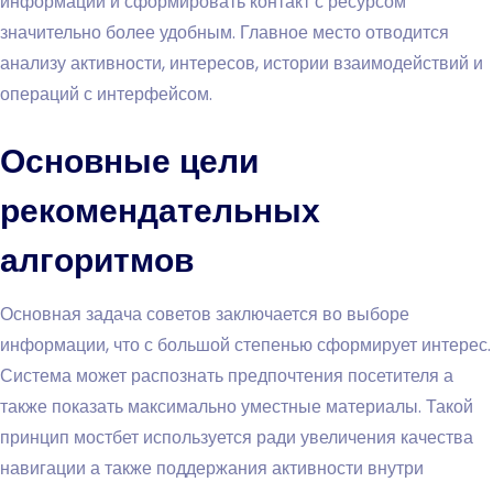
информации и сформировать контакт с ресурсом
значительно более удобным. Главное место отводится
анализу активности, интересов, истории взаимодействий и
операций с интерфейсом.
Основные цели
рекомендательных
алгоритмов
Основная задача советов заключается во выборе
информации, что с большой степенью сформирует интерес.
Система может распознать предпочтения посетителя а
также показать максимально уместные материалы. Такой
принцип мостбет используется ради увеличения качества
навигации а также поддержания активности внутри