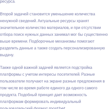
ресурса.
Второй задачей становится уменьшение количества
ненужной сведений. Актуальные ресурсы хранят
значительное количество материалов, и при отсутствии
отбора поиск нужных данных занимал мог бы существенно
выше времени. Подборочные механизмы помогают
разделить данные а также создать персонализированную
выдачу.
Также одной важной задачей является подстройка
платформы с учетом интересы посетителей. Разные
пользователи получают на экране разные предложения в
том числе во время работе единого да одного самого
продукта. Подобный принцип дает возможность
платформам формировать индивидуальный
пользовательский формат mostbet.