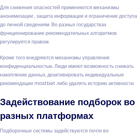
Для снижения опасностей применяются механизмы
анонимизации , защита информации и ограничение доступа
до личной сведениям. Во разных государствах
функционирование рекомендательных алгоритмов
регулируется правом.
Кроме того внедряются механизмы управления
конфиденциальностью. Люди имеют возможность снижать
накопление данных, деактивировать индивидуальные
рекомендации mostbet либо удалять историю активности.
Задействование подборок во
разных платформах
Подборочные системы задействуются почти во