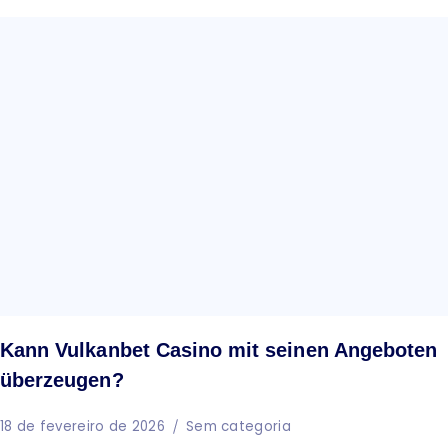
Kann Vulkanbet Casino mit seinen Angeboten
überzeugen?
18 de fevereiro de 2026
Sem categoria