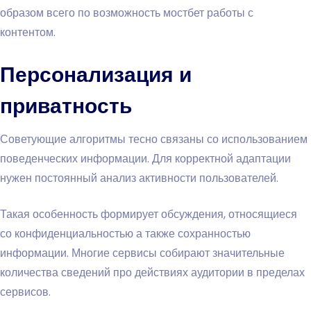
образом всего по возможность мостбет работы с
контентом.
Персонализация и
приватность
Советующие алгоритмы тесно связаны со использованием
поведенческих информации. Для корректной адаптации
нужен постоянный анализ активности пользователей.
Такая особенность формирует обсуждения, относящиеся
со конфиденциальностью а также сохранностью
информации. Многие сервисы собирают значительные
количества сведений про действиях аудитории в пределах
сервисов.