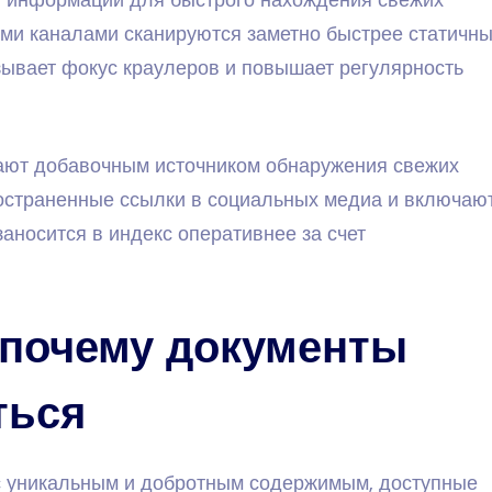
ыми каналами сканируются заметно быстрее статичн
зывает фокус краулеров и повышает регулярность
ают добавочным источником обнаружения свежих
остраненные ссылки в социальных медиа и включаю
аносится в индекс оперативнее за счет
и почему документы
ться
с уникальным и добротным содержимым, доступные