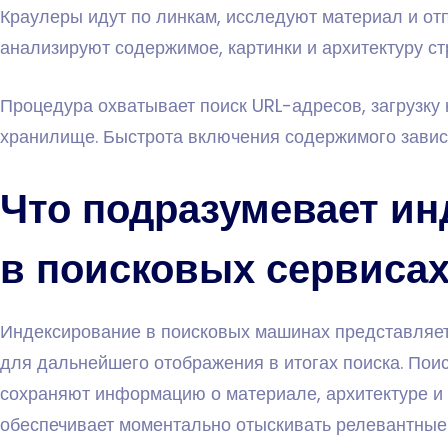
Краулеры идут по линкам, исследуют материал и о
анализируют содержимое, картинки и архитектуру ст
Процедура охватывает поиск URL-адресов, загрузку 
хранилище. Быстрота включения содержимого зависи
Что подразумевает ин
в поисковых сервиса
Индексирование в поисковых машинах представляет
для дальнейшего отображения в итогах поиска. Пои
сохраняют информацию о материале, архитектуре и
обеспечивает моментально отыскивать релевантные 