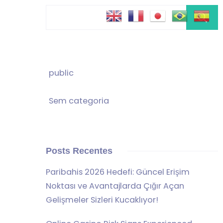
public
Sem categoria
Posts Recentes
Paribahis 2026 Hedefi: Güncel Erişim
Noktası ve Avantajlarda Çığır Açan
Gelişmeler Sizleri Kucaklıyor!