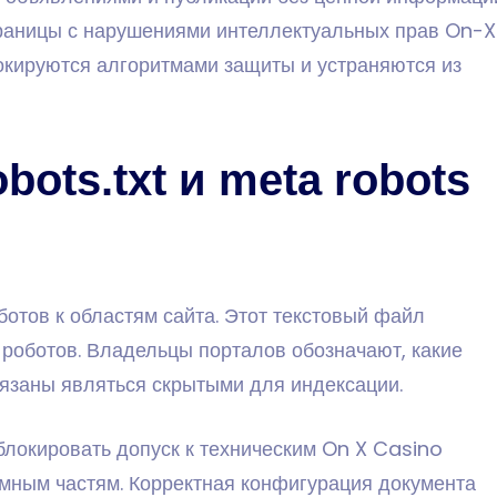
траницы с нарушениями интеллектуальных прав On-X
кируются алгоритмами защиты и устраняются из
ots.txt и meta robots
ботов к областям сайта. Этот текстовый файл
 роботов. Владельцы порталов обозначают, какие
бязаны являться скрытыми для индексации.
блокировать допуск к техническим On X Casino
мным частям. Корректная конфигурация документа