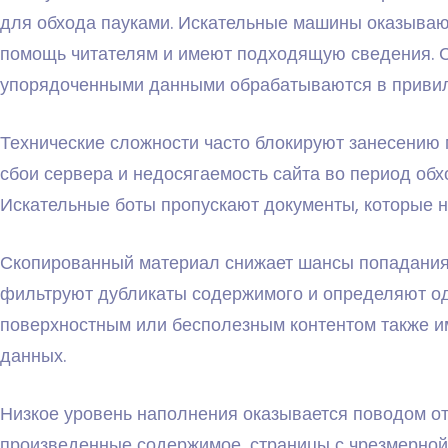
для обхода пауками. Искательные машины оказываю
помощь читателям и имеют подходящую сведения. С
упорядоченными данными обрабатываются в привил
Технические сложности часто блокируют занесению 
сбои сервера и недосягаемость сайта во период об
Искательные боты пропускают документы, которые н
Скопированный материал снижает шансы попадания
фильтруют дубликаты содержимого и определяют оди
поверхностным или бесполезным контентом также и
данных.
Низкое уровень наполнения оказывается поводом о
произведенные содержимое, страницы с чрезмерной