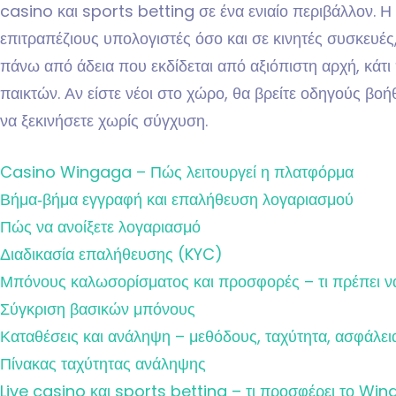
casino και sports betting σε ένα ενιαίο περιβάλλον. Η 
επιτραπέζιους υπολογιστές όσο και σε κινητές συσκευές,
πάνω από άδεια που εκδίδεται από αξιόπιστη αρχή, κάτι 
παικτών. Αν είστε νέοι στο χώρο, θα βρείτε οδηγούς βοή
να ξεκινήσετε χωρίς σύγχυση.
Casino Wingaga – Πώς λειτουργεί η πλατφόρμα
Βήμα‑βήμα εγγραφή και επαλήθευση λογαριασμού
Πώς να ανοίξετε λογαριασμό
Διαδικασία επαλήθευσης (KYC)
Μπόνους καλωσορίσματος και προσφορές – τι πρέπει να
Σύγκριση βασικών μπόνους
Καταθέσεις και ανάληψη – μεθόδους, ταχύτητα, ασφάλει
Πίνακας ταχύτητας ανάληψης
Live casino και sports betting – τι προσφέρει το Wi