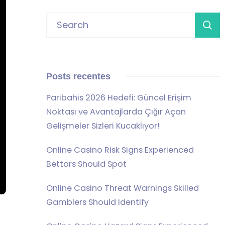
Posts recentes
Paribahis 2026 Hedefi: Güncel Erişim
Noktası ve Avantajlarda Çığır Açan
Gelişmeler Sizleri Kucaklıyor!
Online Casino Risk Signs Experienced
Bettors Should Spot
Online Casino Threat Warnings Skilled
Gamblers Should Identify