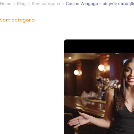
Home
Blog
Sem categoria
Casino Wingaga – οδηγός επαλή
Sem categoria