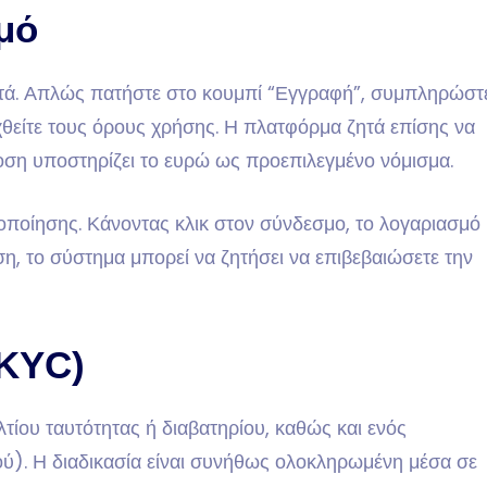
μό
πτά. Απλώς πατήστε στο κουμπί “Εγγραφή”, συμπληρώστ
θείτε τους όρους χρήσης. Η πλατφόρμα ζητά επίσης να
δοση υποστηρίζει το ευρώ ως προεπιλεγμένο νόμισμα.
γοποίησης. Κάνοντας κλικ στον σύνδεσμο, το λογαριασμό
ση, το σύστημα μπορεί να ζητήσει να επιβεβαιώσετε την
(KYC)
τίου ταυτότητας ή διαβατηρίου, καθώς και ενός
ού). Η διαδικασία είναι συνήθως ολοκληρωμένη μέσα σε