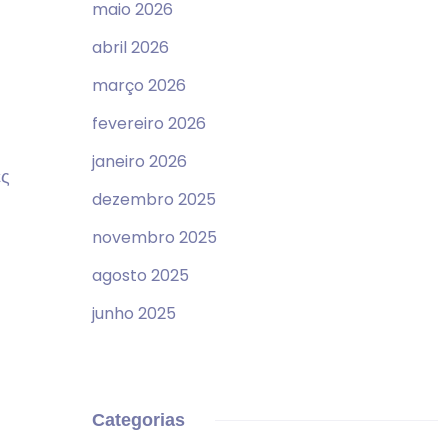
maio 2026
abril 2026
março 2026
fevereiro 2026
janeiro 2026
ές
dezembro 2025
novembro 2025
agosto 2025
junho 2025
Categorias