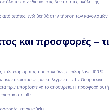
ε όλα τα παιχνίδια και στις δυνατότητες ανάληψης.
ες από απάτες, ενώ βοηθά στην τήρηση των κανονισμών
ος και προσφορές – τι
υς καλωσορίσματος που συνήθως περιλαμβάνει 100 %
ρεάν περιστροφές σε επιλεγμένα slots. Οι όροι είναι
ματα πριν μπορέσετε να το αποσύρετε. Η προσφορά αυτή
αριασμό στο site.
ροσφορές, επισκεφθείτε