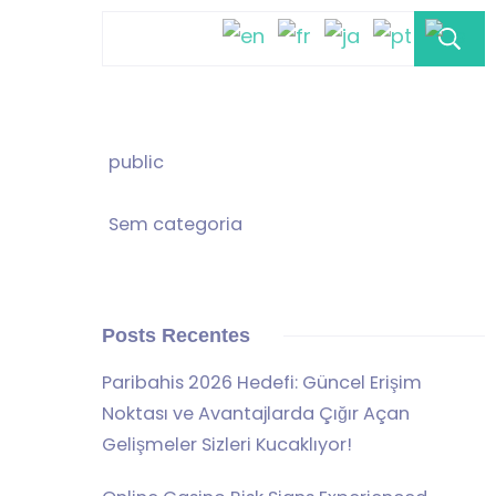
public
Sem categoria
Posts Recentes
Paribahis 2026 Hedefi: Güncel Erişim
Noktası ve Avantajlarda Çığır Açan
Gelişmeler Sizleri Kucaklıyor!