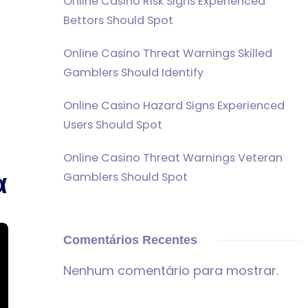
Online Casino Risk Signs Experienced
Bettors Should Spot
Online Casino Threat Warnings Skilled
Gamblers Should Identify
Online Casino Hazard Signs Experienced
Users Should Spot
Online Casino Threat Warnings Veteran
α
Gamblers Should Spot
Comentários Recentes
Nenhum comentário para mostrar.