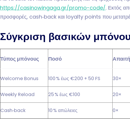
https://casinowingaga.gr/promo-code/
. Εκτός α
προσφορές, cash‑back και loyalty points που μετατρέ
Σύγκριση βασικών μπόνο
Τύπος μπόνους
Ποσό
Απαιτή
Welcome Bonus
100 % έως €200 + 50 FS
30×
Weekly Reload
25 % έως €100
20×
Cash‑back
10 % απώλειες
0×