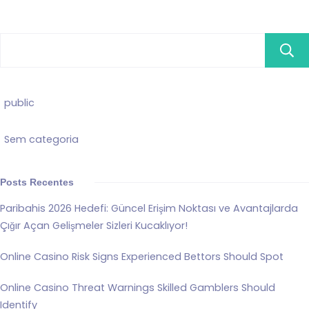
public
Sem categoria
Posts Recentes
Paribahis 2026 Hedefi: Güncel Erişim Noktası ve Avantajlarda
Çığır Açan Gelişmeler Sizleri Kucaklıyor!
Online Casino Risk Signs Experienced Bettors Should Spot
Online Casino Threat Warnings Skilled Gamblers Should
Identify