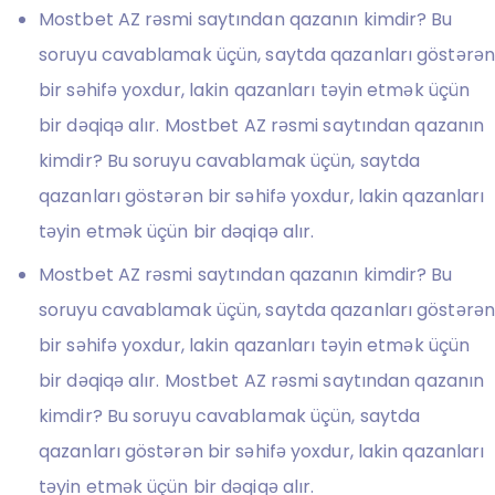
Mostbet AZ rəsmi saytından qazanın kimdir? Bu
soruyu cavablamak üçün, saytda qazanları göstərən
bir səhifə yoxdur, lakin qazanları təyin etmək üçün
bir dəqiqə alır. Mostbet AZ rəsmi saytından qazanın
kimdir? Bu soruyu cavablamak üçün, saytda
qazanları göstərən bir səhifə yoxdur, lakin qazanları
təyin etmək üçün bir dəqiqə alır.
Mostbet AZ rəsmi saytından qazanın kimdir? Bu
soruyu cavablamak üçün, saytda qazanları göstərən
bir səhifə yoxdur, lakin qazanları təyin etmək üçün
bir dəqiqə alır. Mostbet AZ rəsmi saytından qazanın
kimdir? Bu soruyu cavablamak üçün, saytda
qazanları göstərən bir səhifə yoxdur, lakin qazanları
təyin etmək üçün bir dəqiqə alır.