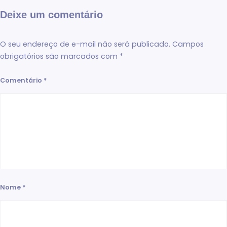
Deixe um comentário
O seu endereço de e-mail não será publicado.
Campos
obrigatórios são marcados com
*
Comentário
*
Nome
*