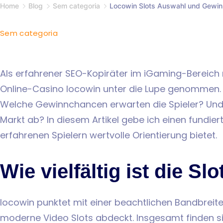
Home
Blog
Sem categoria
Locowin Slots Auswahl und Gewin
Sem categoria
Als erfahrener SEO-Kopiräter im iGaming-Bereich 
Online-Casino locowin unter die Lupe genommen.
Welche Gewinnchancen erwarten die Spieler? Und 
Markt ab? In diesem Artikel gebe ich einen fundier
erfahrenen Spielern wertvolle Orientierung bietet.
Wie vielfältig ist die S
locowin punktet mit einer beachtlichen Bandbreite
moderne Video Slots abdeckt. Insgesamt finden sic