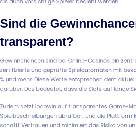
als auch vorsichtige Spieler bedient werden.
Sind die Gewinnchancen
transparent?
Gewinnchancen sind bei Online-Casinos ein zentr
zertifizierte und geprüfte Spielautomaten mit be
% und mehr. Diese Werte entsprechen dem aktuelle
darüber. Das bedeutet, dass die Slots auf lange S
Zudem setzt locowin auf transparentes Game-Man
Spielbeschreibungen abrufbar, und die Plattform 
schafft Vertrauen und minimiert das Risiko von u