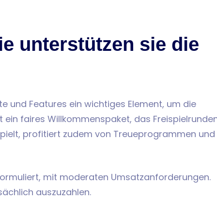
e unterstützen sie die
e und Features ein wichtiges Element, um die
t ein faires Willkommenspaket, das Freispielrunde
pielt, profitiert zudem von Treueprogrammen und
formuliert, mit moderaten Umsatzanforderungen.
sächlich auszuzahlen.