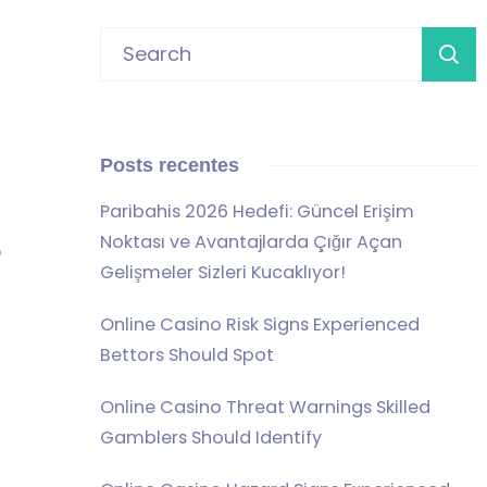
Posts recentes
Paribahis 2026 Hedefi: Güncel Erişim
Noktası ve Avantajlarda Çığır Açan
5
Gelişmeler Sizleri Kucaklıyor!
Online Casino Risk Signs Experienced
Bettors Should Spot
Online Casino Threat Warnings Skilled
Gamblers Should Identify