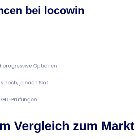
ncen bei locowin
d progressive Optionen
is hoch, je nach Slot
GLI-Prüfungen
im Vergleich zum Markt