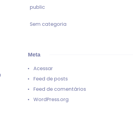
public
Sem categoria
Meta
Acessar
n
Feed de posts
Feed de comentários
WordPress.org