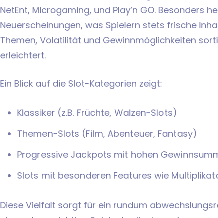
NetEnt, Microgaming, und Play’n GO. Besonders he
Neuerscheinungen, was Spielern stets frische Inhalt
Themen, Volatilität und Gewinnmöglichkeiten sortie
erleichtert.
Ein Blick auf die Slot-Kategorien zeigt:
Klassiker (z.B. Früchte, Walzen-Slots)
Themen-Slots (Film, Abenteuer, Fantasy)
Progressive Jackpots mit hohen Gewinnsum
Slots mit besonderen Features wie Multiplika
Diese Vielfalt sorgt für ein rundum abwechslungsr