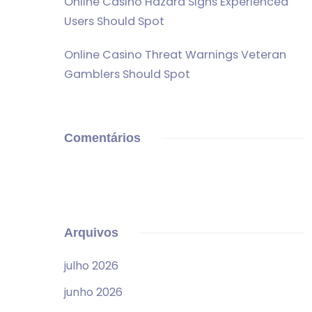
Online Casino Hazard Signs Experienced
Users Should Spot
Online Casino Threat Warnings Veteran
Gamblers Should Spot
Comentários
Arquivos
julho 2026
junho 2026