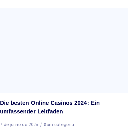
Die besten Online Casinos 2024: Ein
umfassender Leitfaden
7 de junho de 2025
Sem categoria