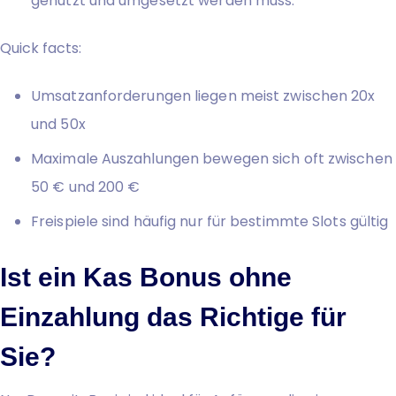
genutzt und umgesetzt werden muss.
Quick facts:
Umsatzanforderungen liegen meist zwischen 20x
und 50x
Maximale Auszahlungen bewegen sich oft zwischen
50 € und 200 €
Freispiele sind häufig nur für bestimmte Slots gültig
Ist ein Kas Bonus ohne
Einzahlung das Richtige für
Sie?