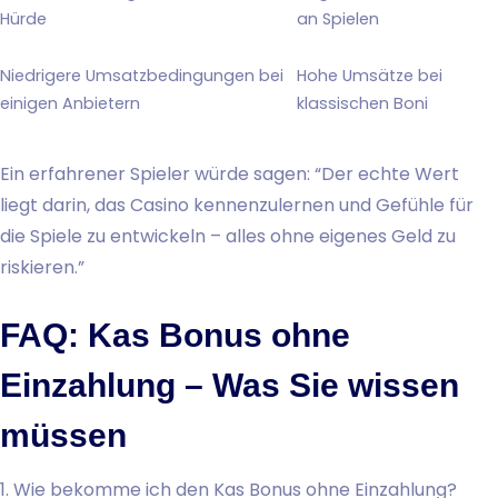
Hürde
an Spielen
Niedrigere Umsatzbedingungen bei
Hohe Umsätze bei
einigen Anbietern
klassischen Boni
Ein erfahrener Spieler würde sagen: “Der echte Wert
liegt darin, das Casino kennenzulernen und Gefühle für
die Spiele zu entwickeln – alles ohne eigenes Geld zu
riskieren.”
FAQ: Kas Bonus ohne
Einzahlung – Was Sie wissen
müssen
1. Wie bekomme ich den Kas Bonus ohne Einzahlung?