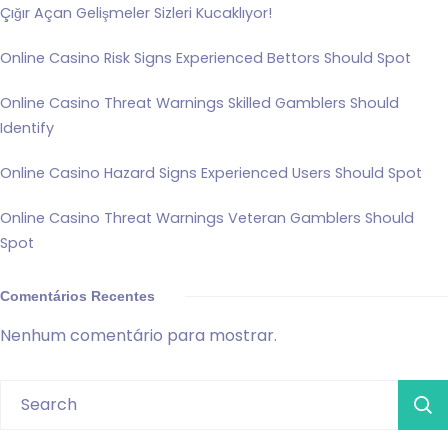
Çığır Açan Gelişmeler Sizleri Kucaklıyor!
Online Casino Risk Signs Experienced Bettors Should Spot
Online Casino Threat Warnings Skilled Gamblers Should
Identify
Online Casino Hazard Signs Experienced Users Should Spot
Online Casino Threat Warnings Veteran Gamblers Should
Spot
Comentários Recentes
Nenhum comentário para mostrar.