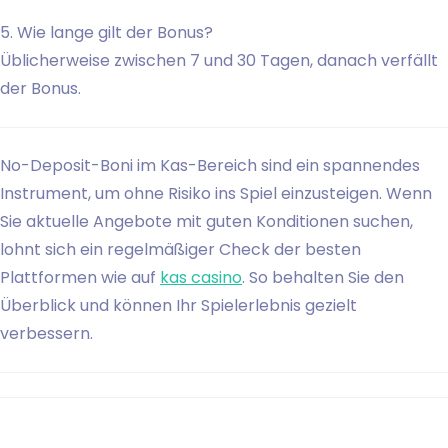
5. Wie lange gilt der Bonus?
Üblicherweise zwischen 7 und 30 Tagen, danach verfällt
der Bonus.
No-Deposit-Boni im Kas-Bereich sind ein spannendes
Instrument, um ohne Risiko ins Spiel einzusteigen. Wenn
Sie aktuelle Angebote mit guten Konditionen suchen,
lohnt sich ein regelmäßiger Check der besten
Plattformen wie auf
kas casino
. So behalten Sie den
Überblick und können Ihr Spielerlebnis gezielt
verbessern.