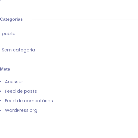
Categorias
public
Sem categoria
Meta
Acessar
Feed de posts
Feed de comentários
WordPress.org