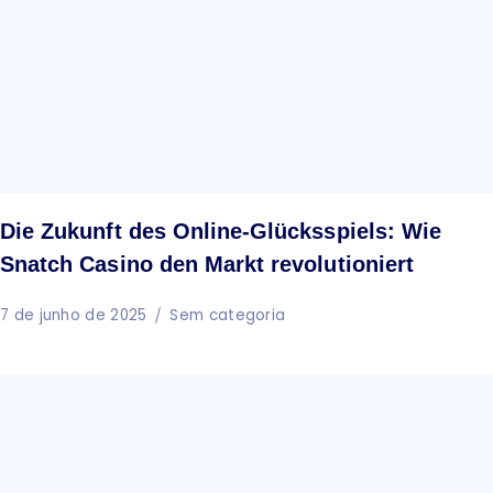
Die Zukunft des Online-Glücksspiels: Wie
Snatch Casino den Markt revolutioniert
7 de junho de 2025
Sem categoria