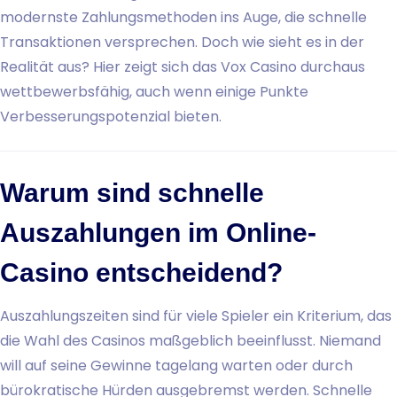
modernste Zahlungsmethoden ins Auge, die schnelle
Transaktionen versprechen. Doch wie sieht es in der
Realität aus? Hier zeigt sich das Vox Casino durchaus
wettbewerbsfähig, auch wenn einige Punkte
Verbesserungspotenzial bieten.
Warum sind schnelle
Auszahlungen im Online-
Casino entscheidend?
Auszahlungszeiten sind für viele Spieler ein Kriterium, das
die Wahl des Casinos maßgeblich beeinflusst. Niemand
will auf seine Gewinne tagelang warten oder durch
bürokratische Hürden ausgebremst werden. Schnelle