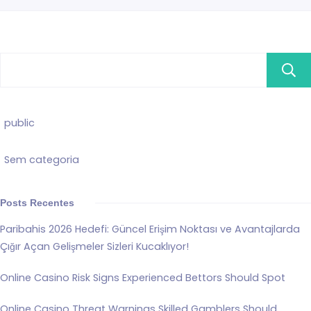
public
Sem categoria
Posts Recentes
Paribahis 2026 Hedefi: Güncel Erişim Noktası ve Avantajlarda
Çığır Açan Gelişmeler Sizleri Kucaklıyor!
Online Casino Risk Signs Experienced Bettors Should Spot
Online Casino Threat Warnings Skilled Gamblers Should