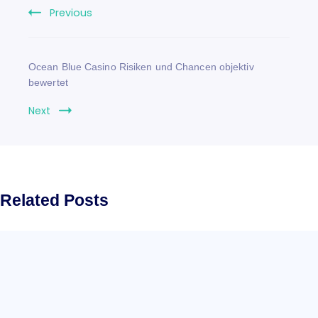
Previous
Ocean Blue Casino Risiken und Chancen objektiv
bewertet
Next
Related Posts