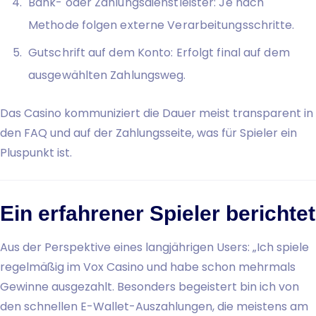
Bank- oder Zahlungsdienstleister: Je nach
Methode folgen externe Verarbeitungsschritte.
Gutschrift auf dem Konto: Erfolgt final auf dem
ausgewählten Zahlungsweg.
Das Casino kommuniziert die Dauer meist transparent in
den FAQ und auf der Zahlungsseite, was für Spieler ein
Pluspunkt ist.
Ein erfahrener Spieler berichtet
Aus der Perspektive eines langjährigen Users: „Ich spiele
regelmäßig im Vox Casino und habe schon mehrmals
Gewinne ausgezahlt. Besonders begeistert bin ich von
den schnellen E-Wallet-Auszahlungen, die meistens am