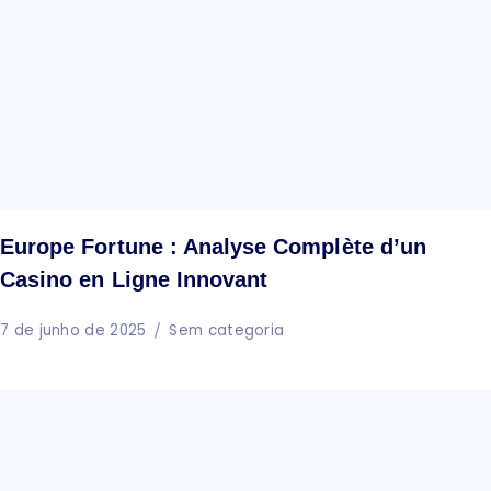
Europe Fortune : Analyse Complète d’un
Casino en Ligne Innovant
7 de junho de 2025
Sem categoria