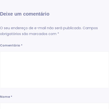
Deixe um comentário
O seu endereço de e-mail não será publicado.
Campos
obrigatórios são marcados com
*
Comentário
*
Nome
*