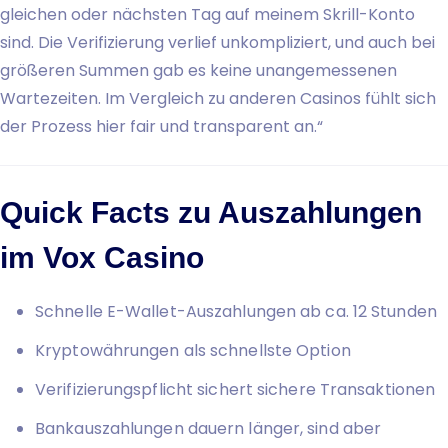
gleichen oder nächsten Tag auf meinem Skrill-Konto
sind. Die Verifizierung verlief unkompliziert, und auch bei
größeren Summen gab es keine unangemessenen
Wartezeiten. Im Vergleich zu anderen Casinos fühlt sich
der Prozess hier fair und transparent an.“
Quick Facts zu Auszahlungen
im Vox Casino
Schnelle E-Wallet-Auszahlungen ab ca. 12 Stunden
Kryptowährungen als schnellste Option
Verifizierungspflicht sichert sichere Transaktionen
Bankauszahlungen dauern länger, sind aber