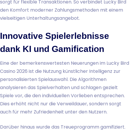
sorgt für flexible Transaktionen. So verbindet Lucky Bird
den Komfort moderner Zahlungsmethoden mit einem
vielseitigen Unterhaltungsangebot.
Innovative Spielerlebnisse
dank KI und Gamification
Eine der bemerkenswertesten Neuerungen im Lucky Bird
Casino 2026 ist die Nutzung künstlicher Intelligenz zur
personalisierten Spielauswahl. Die Algorithmen
analysieren das Spielverhalten und schlagen gezielt
Spiele vor, die den individuellen Vorlieben entsprechen.
Dies erhöht nicht nur die Verweildauer, sondern sorgt
auch für mehr Zufriedenheit unter den Nutzern.
Darüber hinaus wurde das Treueprogramm gamifiziert.