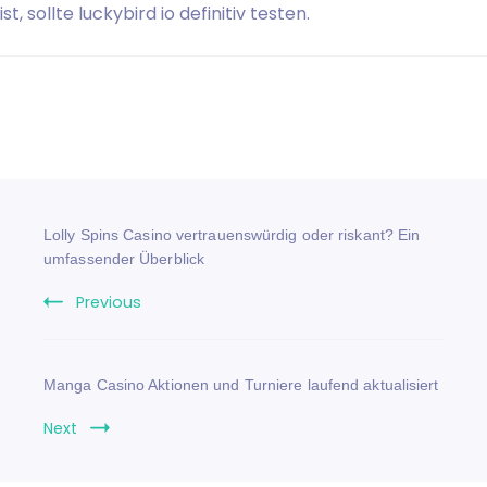
ist, sollte luckybird io definitiv testen.
Lolly Spins Casino vertrauenswürdig oder riskant? Ein
umfassender Überblick
Previous
Manga Casino Aktionen und Turniere laufend aktualisiert
Next