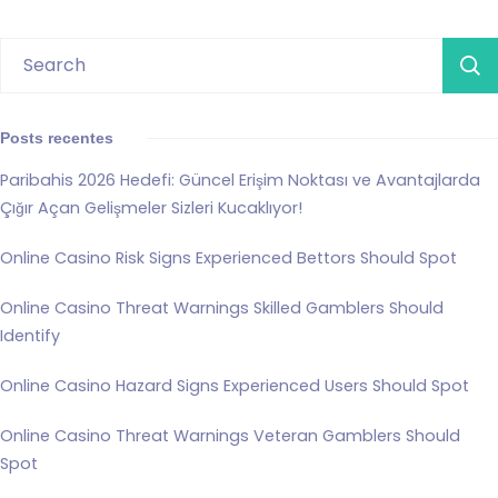
Posts recentes
Paribahis 2026 Hedefi: Güncel Erişim Noktası ve Avantajlarda
Çığır Açan Gelişmeler Sizleri Kucaklıyor!
Online Casino Risk Signs Experienced Bettors Should Spot
Online Casino Threat Warnings Skilled Gamblers Should
Identify
Online Casino Hazard Signs Experienced Users Should Spot
Online Casino Threat Warnings Veteran Gamblers Should
Spot