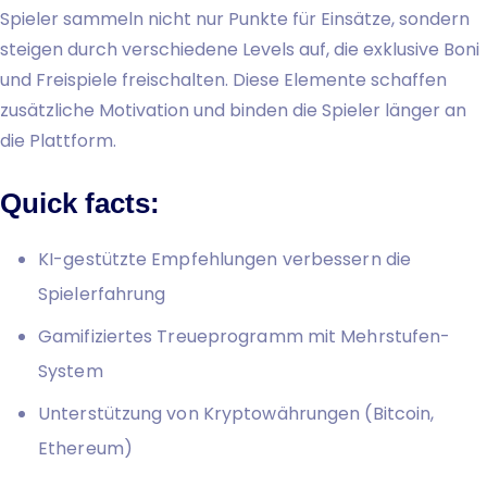
Spieler sammeln nicht nur Punkte für Einsätze, sondern
steigen durch verschiedene Levels auf, die exklusive Boni
und Freispiele freischalten. Diese Elemente schaffen
zusätzliche Motivation und binden die Spieler länger an
die Plattform.
Quick facts:
KI-gestützte Empfehlungen verbessern die
Spielerfahrung
Gamifiziertes Treueprogramm mit Mehrstufen-
System
Unterstützung von Kryptowährungen (Bitcoin,
Ethereum)