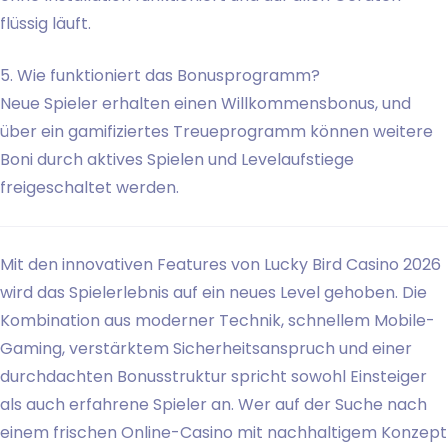
flüssig läuft.
5. Wie funktioniert das Bonusprogramm?
Neue Spieler erhalten einen Willkommensbonus, und
über ein gamifiziertes Treueprogramm können weitere
Boni durch aktives Spielen und Levelaufstiege
freigeschaltet werden.
Mit den innovativen Features von Lucky Bird Casino 2026
wird das Spielerlebnis auf ein neues Level gehoben. Die
Kombination aus moderner Technik, schnellem Mobile-
Gaming, verstärktem Sicherheitsanspruch und einer
durchdachten Bonusstruktur spricht sowohl Einsteiger
als auch erfahrene Spieler an. Wer auf der Suche nach
einem frischen Online-Casino mit nachhaltigem Konzept