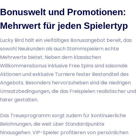
Bonuswelt und Promotionen:
Mehrwert für jeden Spielertyp
Lucky Bird hält ein vielfältiges Bonusangebot bereit, das
sowohl Neukunden als auch Stammspielern echte
Mehrwerte bietet. Neben dem klassischen
Willkommensbonus inklusive Free Spins sind saisonale
Aktionen und exklusive Turniere fester Bestandteil des
Angebots. Besonders hervorzuheben sind die niedrigen
Umsatzbedingungen, die das Freispielen realistischer und
fairer gestalten.
Das Treueprogramm sorgt zudem für kontinuierliche
Belohnungen, die weit über Standardpunkte
hinausgehen. VIP-Spieler profitieren von persönlichen