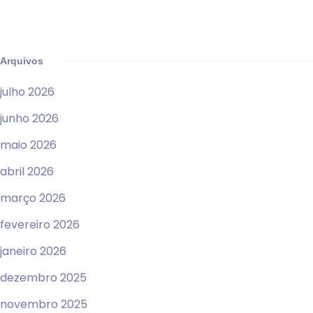
Arquivos
julho 2026
junho 2026
maio 2026
abril 2026
março 2026
fevereiro 2026
janeiro 2026
dezembro 2025
novembro 2025