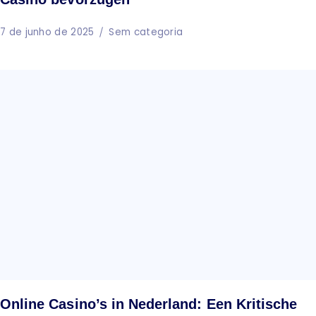
7 de junho de 2025
Sem categoria
Online Casino’s in Nederland: Een Kritische