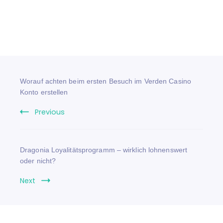
Worauf achten beim ersten Besuch im Verden Casino
Konto erstellen
Previous
Dragonia Loyalitätsprogramm – wirklich lohnenswert
oder nicht?
Next