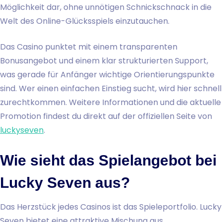
Möglichkeit dar, ohne unnötigen Schnickschnack in die
Welt des Online-Glücksspiels einzutauchen.
Das Casino punktet mit einem transparenten
Bonusangebot und einem klar strukturierten Support,
was gerade für Anfänger wichtige Orientierungspunkte
sind. Wer einen einfachen Einstieg sucht, wird hier schnell
zurechtkommen. Weitere Informationen und die aktuelle
Promotion findest du direkt auf der offiziellen Seite von
luckyseven
.
Wie sieht das Spielangebot bei
Lucky Seven aus?
Das Herzstück jedes Casinos ist das Spieleportfolio. Lucky
Seven bietet eine attraktive Mischung aus