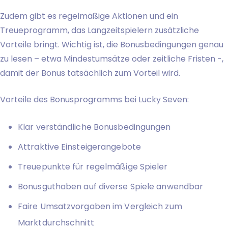
Zudem gibt es regelmäßige Aktionen und ein
Treueprogramm, das Langzeitspielern zusätzliche
Vorteile bringt. Wichtig ist, die Bonusbedingungen genau
zu lesen – etwa Mindestumsätze oder zeitliche Fristen -,
damit der Bonus tatsächlich zum Vorteil wird.
Vorteile des Bonusprogramms bei Lucky Seven:
Klar verständliche Bonusbedingungen
Attraktive Einsteigerangebote
Treuepunkte für regelmäßige Spieler
Bonusguthaben auf diverse Spiele anwendbar
Faire Umsatzvorgaben im Vergleich zum
Marktdurchschnitt