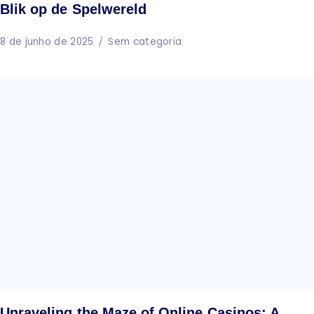
Blik op de Spelwereld
8 de junho de 2025
Sem categoria
Unraveling the Maze of Online Casinos: A