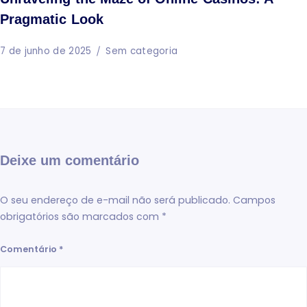
Pragmatic Look
7 de junho de 2025
Sem categoria
Deixe um comentário
O seu endereço de e-mail não será publicado.
Campos
obrigatórios são marcados com
*
Comentário
*