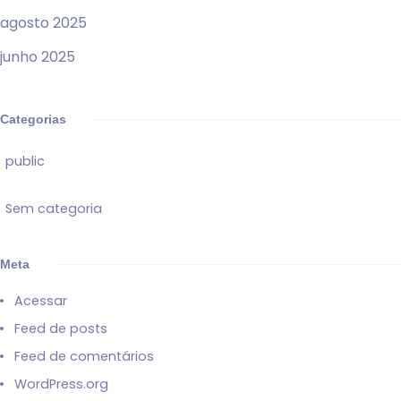
agosto 2025
junho 2025
Categorias
public
Sem categoria
Meta
Acessar
Feed de posts
Feed de comentários
WordPress.org