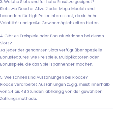
3. Welche Slots sind für hohe Einsätze geeignet?
Slots wie Dead or Alive 2 oder Mega Moolah sind
besonders für High Roller interessant, da sie hohe
Volatilität und große Gewinnmöglichkeiten bieten.
4. Gibt es Freispiele oder Bonusfunktionen bei diesen
Slots?
Ja, jeder der genannten Slots verfügt über spezielle
Bonusfeatures, wie Freispiele, Multiplikatoren oder
Bonusspiele, die das Spiel spannender machen.
5. Wie schnell sind Auszahlungen bei Rioace?
Rioace verarbeitet Auszahlungen zügig, meist innerhalb
von 24 bis 48 Stunden, abhängig von der gewählten
Zahlungsmethode.