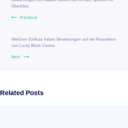
Überblick
Previous
Welchen Einfluss haben Bewertungen auf die Reputation
von Lucky Block Casino
Next
Related Posts