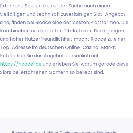
Erfahrene Spieler, die auf der Suche nach einem
vielfältigen und technisch zuverlässigen Slot-Angebot
sind, finden bei Rioace eine der besten Plattformen. Die
Kombination aus beliebten Titeln, fairen Bedingungen
und hoher Nutzerfreundlichkeit macht Rioace zu einer
Top-Adresse im deutschen Online-Casino-Markt.
Entdecken Sie das Angebot persönlich auf
https://rioace1.de
und erleben Sie, warum gerade diese
Slots bei erfahrenen Gamern so beliebt sind.
Bewertungen zu Lalabet Casino von echten Spielern im