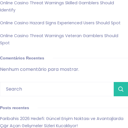
Online Casino Threat Warnings Skilled Gamblers Should
Identify
Online Casino Hazard Signs Experienced Users Should Spot
Online Casino Threat Warnings Veteran Gamblers Should
Spot
Comentários Recentes
Nenhum comentário para mostrar.
Posts recentes
Paribahis 2026 Hedefi: Güncel Erişim Noktası ve Avantajlarda
Çığır Açan Gelişmeler Sizleri Kucaklıyor!