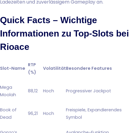
Ladezeiten und zuverlässigem Gameplay an.
Quick Facts – Wichtige
Informationen zu Top-Slots bei
Rioace
RTP
Slot-Name
Volatilität
Besondere Features
(%)
Mega
88,12
Hoch
Progressiver Jackpot
Moolah
Book of
Freispiele, Expandierendes
96,21
Hoch
Dead
Symbol
Gonzo’s
Avalanche-Funktion,