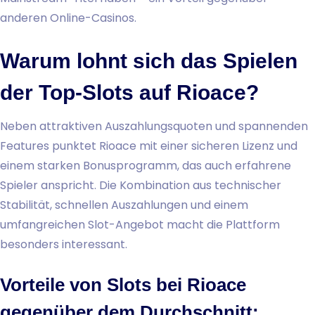
anderen Online-Casinos.
Warum lohnt sich das Spielen
der Top-Slots auf Rioace?
Neben attraktiven Auszahlungsquoten und spannenden
Features punktet Rioace mit einer sicheren Lizenz und
einem starken Bonusprogramm, das auch erfahrene
Spieler anspricht. Die Kombination aus technischer
Stabilität, schnellen Auszahlungen und einem
umfangreichen Slot-Angebot macht die Plattform
besonders interessant.
Vorteile von Slots bei Rioace
gegenüber dem Durchschnitt: