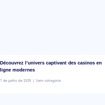
Découvrez l’univers captivant des casinos en
ligne modernes
7 de junho de 2025
Sem categoria