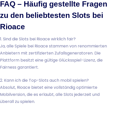
FAQ – Häufig gestellte Fragen
zu den beliebtesten Slots bei
Rioace
1. Sind die Slots bei Rioace wirklich fair?
Ja, alle Spiele bei Rioace stammen von renommierten
Anbietern mit zertifizierten Zufallsgeneratoren. Die
Plattform besitzt eine gültige Glücksspiel-Lizenz, die
Fairness garantiert.
2. Kann ich die Top-Slots auch mobil spielen?
Absolut, Rioace bietet eine vollständig optimierte
Mobilversion, die es erlaubt, alle Slots jederzeit und
überall zu spielen.