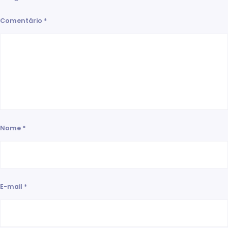
Comentário
*
Nome
*
E-mail
*