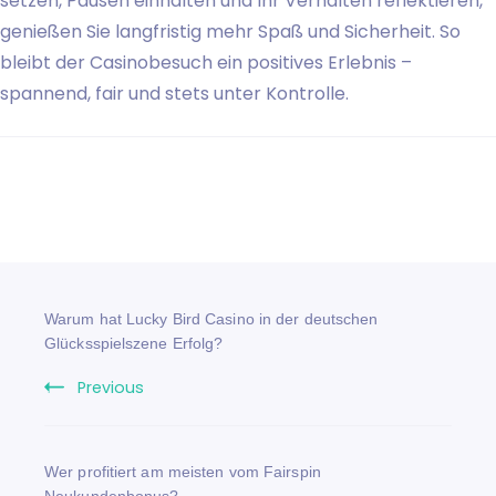
setzen, Pausen einhalten und Ihr Verhalten reflektieren,
genießen Sie langfristig mehr Spaß und Sicherheit. So
bleibt der Casinobesuch ein positives Erlebnis –
spannend, fair und stets unter Kontrolle.
Warum hat Lucky Bird Casino in der deutschen
Glücksspielszene Erfolg?
Previous
Wer profitiert am meisten vom Fairspin