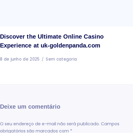
Discover the Ultimate Online Casino
Experience at uk-goldenpanda.com
8 de junho de 2025
Sem categoria
Deixe um comentário
O seu endereço de e-mail não será publicado.
Campos
obrigatórios são marcados com
*