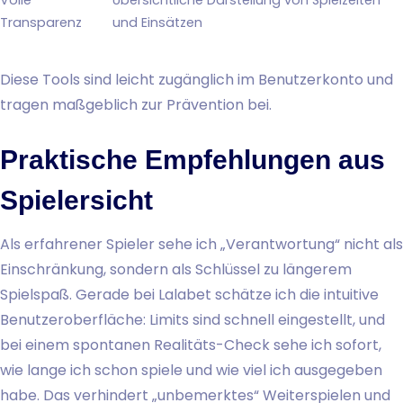
Transparenz
und Einsätzen
Diese Tools sind leicht zugänglich im Benutzerkonto und
tragen maßgeblich zur Prävention bei.
Praktische Empfehlungen aus
Spielersicht
Als erfahrener Spieler sehe ich „Verantwortung“ nicht als
Einschränkung, sondern als Schlüssel zu längerem
Spielspaß. Gerade bei Lalabet schätze ich die intuitive
Benutzeroberfläche: Limits sind schnell eingestellt, und
bei einem spontanen Realitäts-Check sehe ich sofort,
wie lange ich schon spiele und wie viel ich ausgegeben
habe. Das verhindert „unbemerktes“ Weiterspielen und