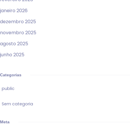
janeiro 2026
dezembro 2025
novembro 2025
agosto 2025
junho 2025
Categorias
public
Sem categoria
Meta