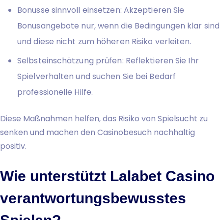
Bonusse sinnvoll einsetzen: Akzeptieren Sie
Bonusangebote nur, wenn die Bedingungen klar sind
und diese nicht zum höheren Risiko verleiten.
Selbsteinschätzung prüfen: Reflektieren Sie Ihr
Spielverhalten und suchen Sie bei Bedarf
professionelle Hilfe.
Diese Maßnahmen helfen, das Risiko von Spielsucht zu
senken und machen den Casinobesuch nachhaltig
positiv.
Wie unterstützt Lalabet Casino
verantwortungsbewusstes