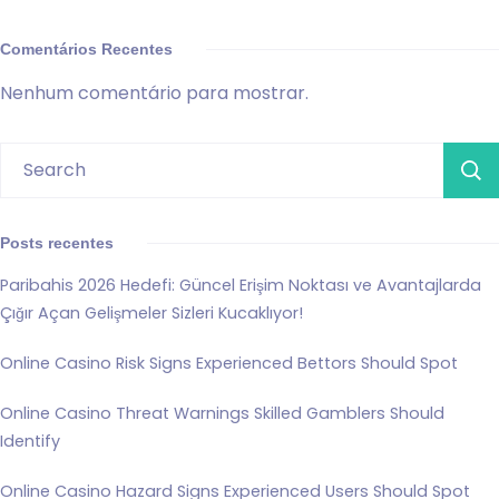
Comentários Recentes
Nenhum comentário para mostrar.
Posts recentes
Paribahis 2026 Hedefi: Güncel Erişim Noktası ve Avantajlarda
Çığır Açan Gelişmeler Sizleri Kucaklıyor!
Online Casino Risk Signs Experienced Bettors Should Spot
Online Casino Threat Warnings Skilled Gamblers Should
Identify
Online Casino Hazard Signs Experienced Users Should Spot