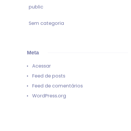
public
Sem categoria
Meta
Acessar
Feed de posts
Feed de comentários
WordPress.org