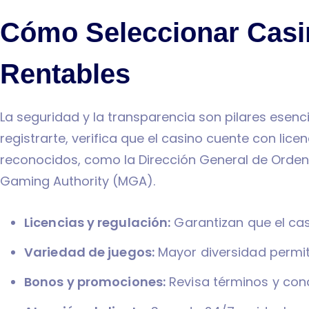
Cómo Seleccionar Casi
Rentables
La seguridad y la transparencia son pilares esenc
registrarte, verifica que el casino cuente con lic
reconocidos, como la Dirección General de Orden
Gaming Authority (MGA).
Licencias y regulación:
Garantizan que el cas
Variedad de juegos:
Mayor diversidad permite
Bonos y promociones:
Revisa términos y cond