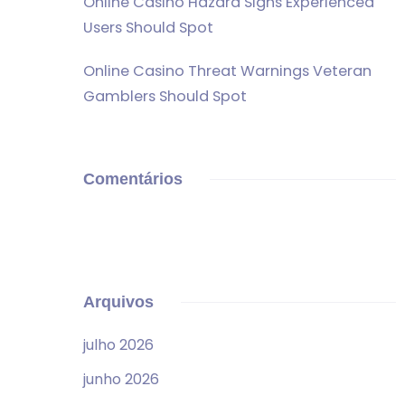
Online Casino Hazard Signs Experienced
Users Should Spot
n
Online Casino Threat Warnings Veteran
Gamblers Should Spot
Comentários
Arquivos
julho 2026
junho 2026