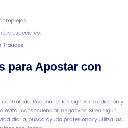
.
complejos.
tos especiales.
r fraudes.
s para Apostar con
 y controlada. Reconocer los signos de adicción y
a evitar consecuencias negativas. Si en algún
da diaria, busca ayuda profesional y utiliza las