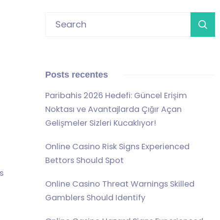
Posts recentes
Paribahis 2026 Hedefi: Güncel Erişim
Noktası ve Avantajlarda Çığır Açan
Gelişmeler Sizleri Kucaklıyor!
Online Casino Risk Signs Experienced
Bettors Should Spot
s
Online Casino Threat Warnings Skilled
Gamblers Should Identify