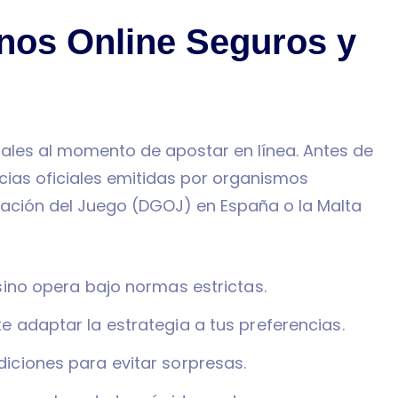
nos Online Seguros y
iales al momento de apostar en línea. Antes de
encias oficiales emitidas por organismos
ación del Juego (DGOJ) en España o la Malta
ino opera bajo normas estrictas.
 adaptar la estrategia a tus preferencias.
iciones para evitar sorpresas.