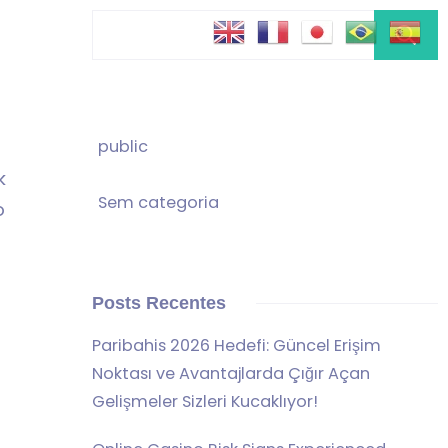
public
k
Sem categoria
o
Posts Recentes
Paribahis 2026 Hedefi: Güncel Erişim
Noktası ve Avantajlarda Çığır Açan
Gelişmeler Sizleri Kucaklıyor!