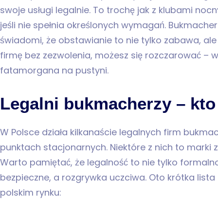
swoje usługi legalnie. To trochę jak z klubami noc
jeśli nie spełnia określonych wymagań. Bukmacher
świadomi, że obstawianie to nie tylko zabawa, ale i
firmę bez zezwolenia, możesz się rozczarować – w
fatamorgana na pustyni.
Legalni bukmacherzy – kto
W Polsce działa kilkanaście legalnych firm bukmach
punktach stacjonarnych. Niektóre z nich to marki zn
Warto pamiętać, że legalność to nie tylko formaln
bezpieczne, a rozgrywka uczciwa. Oto krótka list
polskim rynku: