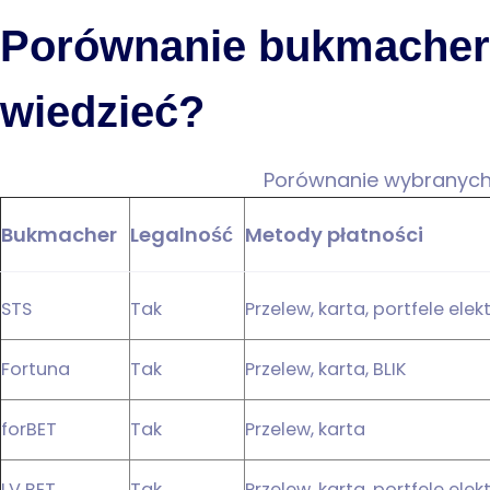
Porównanie bukmacher
wiedzieć?
Porównanie wybranyc
Bukmacher
Legalność
Metody płatności
STS
Tak
Przelew, karta, portfele ele
Fortuna
Tak
Przelew, karta, BLIK
forBET
Tak
Przelew, karta
LV BET
Tak
Przelew, karta, portfele ele