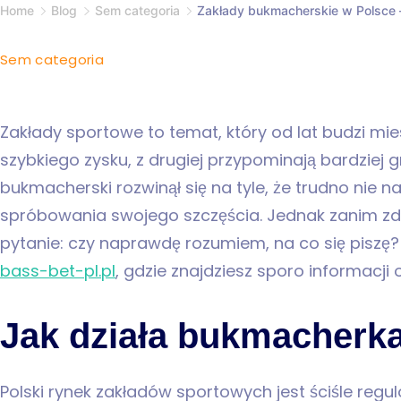
Home
Blog
Sem categoria
Zakłady bukmacherskie w Polsce 
Sem categoria
Zakłady sportowe to temat, który od lat budzi mie
szybkiego zysku, z drugiej przypominają bardziej g
bukmacherski rozwinął się na tyle, że trudno nie n
spróbowania swojego szczęścia. Jednak zanim zde
pytanie: czy naprawdę rozumiem, na co się piszę? 
bass-bet-pl.pl
, gdzie znajdziesz sporo informacji
Jak działa bukmacherk
Polski rynek zakładów sportowych jest ściśle reg