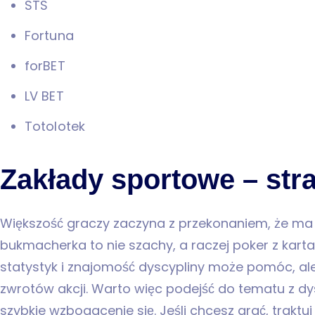
STS
Fortuna
forBET
LV BET
Totolotek
Zakłady sportowe – str
Większość graczy zaczyna z przekonaniem, że ma ja
bukmacherka to nie szachy, a raczej poker z karta
statystyk i znajomość dyscypliny może pomóc, ale
zwrotów akcji. Warto więc podejść do tematu z d
szybkie wzbogacenie się. Jeśli chcesz grać, traktuj 