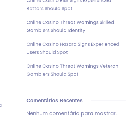
Online Casino Risk Signs Experienced
Bettors Should Spot
Online Casino Threat Warnings Skilled
Gamblers Should Identify
Online Casino Hazard Signs Experienced
Users Should Spot
Online Casino Threat Warnings Veteran
Gamblers Should Spot
Comentários Recentes
a
Nenhum comentário para mostrar.