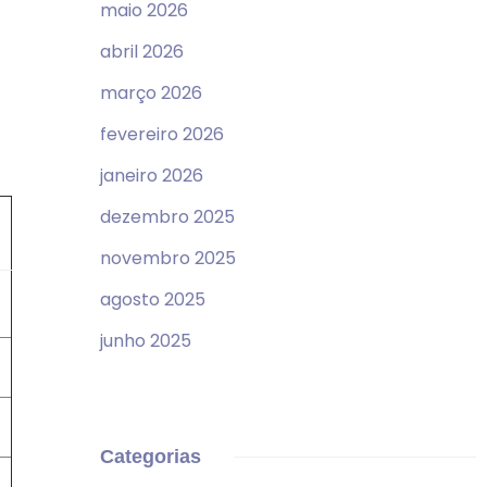
maio 2026
abril 2026
março 2026
fevereiro 2026
janeiro 2026
dezembro 2025
novembro 2025
agosto 2025
junho 2025
Categorias