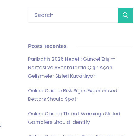
Posts recentes
Paribahis 2026 Hedefi: Güncel Erişim
Noktası ve Avantajlarda Çığır Açan
Gelişmeler Sizleri Kucaklıyor!
Online Casino Risk Signs Experienced
Bettors Should Spot
Online Casino Threat Warnings Skilled
Gamblers Should Identify
a