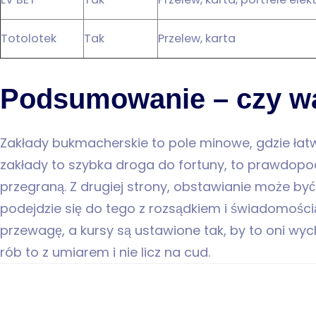
Totolotek
Tak
Przelew, karta
Podsumowanie – czy wa
Zakłady bukmacherskie to pole minowe, gdzie łatwo s
zakłady to szybka droga do fortuny, to prawdopod
przegraną. Z drugiej strony, obstawianie może by
podejdzie się do tego z rozsądkiem i świadomośc
przewagę, a kursy są ustawione tak, by to oni wycho
rób to z umiarem i nie licz na cud.