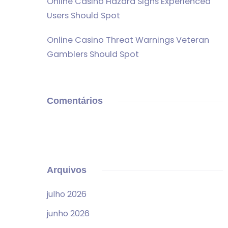
Online Casino Hazard Signs Experienced
Users Should Spot
Online Casino Threat Warnings Veteran
Gamblers Should Spot
Comentários
Arquivos
julho 2026
junho 2026