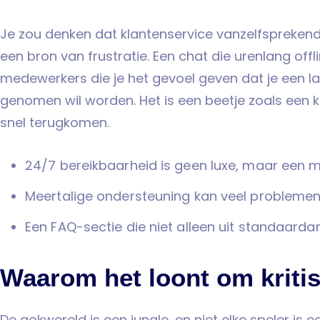
Je zou denken dat klantenservice vanzelfsprekend 
een bron van frustratie. Een chat die urenlang offl
medewerkers die je het gevoel geven dat je een las
genomen wil worden. Het is een beetje zoals een k
snel terugkomen.
24/7 bereikbaarheid is geen luxe, maar een 
Meertalige ondersteuning kan veel problem
Een FAQ-sectie die niet alleen uit standaar
Waarom het loont om kritis
De gokwereld is een jungle, en niet elke speler i