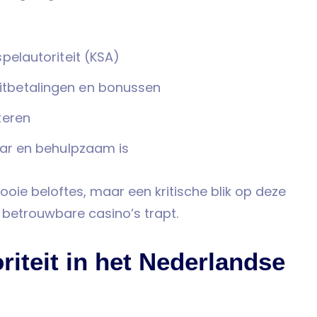
pelautoriteit (KSA)
itbetalingen en bonussen
teren
aar en behulpzaam is
ooie beloftes, maar een kritische blik op deze
 betrouwbare casino’s trapt.
riteit in het Nederlandse