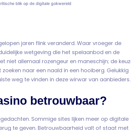
ritische blik op de digitale gokwereld
gelopen jaren flink veranderd. Waar vroeger de
duidelijke wetgeving die het spelaanbod en de
et niet allemaal rozengeur en maneschijn; de keuz
 zoeken naar een naald in een hooiberg. Gelukkig
juiste weg te vinden in deze wirwar van aanbieders.
asino betrouwbaar?
n gedachten. Sommige sites lijken meer op digitale
erug te geven. Betrouwbaarheid valt of staat met