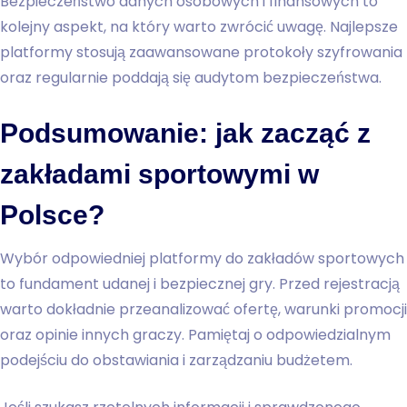
Bezpieczeństwo danych osobowych i finansowych to
kolejny aspekt, na który warto zwrócić uwagę. Najlepsze
platformy stosują zaawansowane protokoły szyfrowania
oraz regularnie poddają się audytom bezpieczeństwa.
Podsumowanie: jak zacząć z
zakładami sportowymi w
Polsce?
Wybór odpowiedniej platformy do zakładów sportowych
to fundament udanej i bezpiecznej gry. Przed rejestracją
warto dokładnie przeanalizować ofertę, warunki promocji
oraz opinie innych graczy. Pamiętaj o odpowiedzialnym
podejściu do obstawiania i zarządzaniu budżetem.