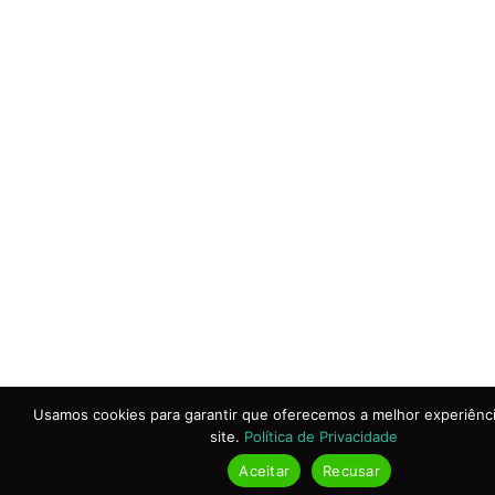
Usamos cookies para garantir que oferecemos a melhor experiênc
site.
Política de Privacidade
Aceitar
Recusar