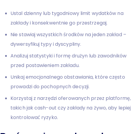
Ustal dzienny lub tygodniowy limit wydatków na
zakłady i konsekwentnie go przestrzegaj.
Nie stawiaj wszystkich środków na jeden zakład –
dywersyfikuj typy i dyscypliny.
Analizuj statystyki i formę drużyn lub zawodników
przed postawieniem zakładu.
Unikaj emocjonalnego obstawiania, które często
prowadzi do pochopnych decyzji.
Korzystaj z narzędzi oferowanych przez platformę,
takich jak cash-out czy zakłady na żywo, aby lepiej
kontrolować ryzyko.