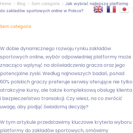
Home
Blog
Sem categoria
Jak wybrać najlepszą platformę
do zakładów sportowych online w Polsce?
Sem categoria
W dobie dynamicznego rozwoju rynku zakładów
sportowych online, wybór odpowiedniej platformy może
znacząco wpłynąć na doświadczenia gracza oraz jego
potencjalne zyski. Według najnowszych badań, ponad
60% polskich graczy preferuje serwisy oferujące nie tylko
atrakcyjne kursy, ale także kompleksową obsługę klienta
i bezpieczeństwo transakcji. Czy wiesz, na co zwrócić
uwagę, aby podjąć świadomą decyzję?
W tym artykule przedstawimy kluczowe kryteria wyboru
platformy do zakładów sportowych, omówimy