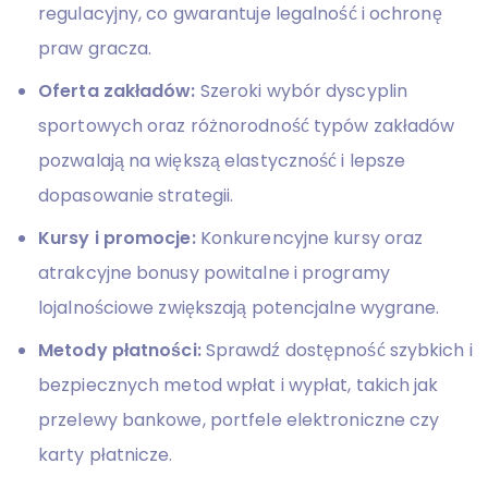
regulacyjny, co gwarantuje legalność i ochronę
praw gracza.
Oferta zakładów:
Szeroki wybór dyscyplin
sportowych oraz różnorodność typów zakładów
pozwalają na większą elastyczność i lepsze
dopasowanie strategii.
Kursy i promocje:
Konkurencyjne kursy oraz
atrakcyjne bonusy powitalne i programy
lojalnościowe zwiększają potencjalne wygrane.
Metody płatności:
Sprawdź dostępność szybkich i
bezpiecznych metod wpłat i wypłat, takich jak
przelewy bankowe, portfele elektroniczne czy
karty płatnicze.