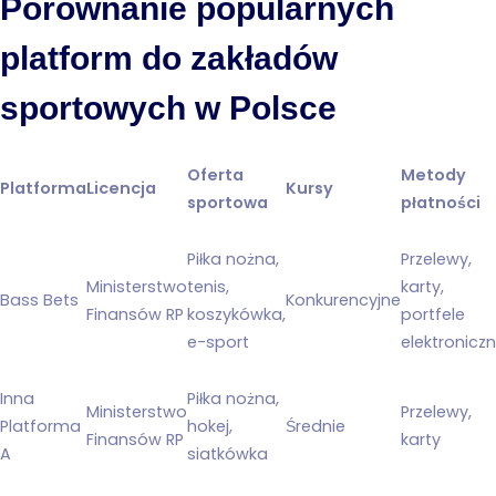
Porównanie popularnych
platform do zakładów
sportowych w Polsce
Oferta
Metody
Platforma
Licencja
Kursy
sportowa
płatności
Piłka nożna,
Przelewy,
Ministerstwo
tenis,
karty,
Bass Bets
Konkurencyjne
Finansów RP
koszykówka,
portfele
e-sport
elektronicz
Inna
Piłka nożna,
Ministerstwo
Przelewy,
Platforma
hokej,
Średnie
Finansów RP
karty
A
siatkówka