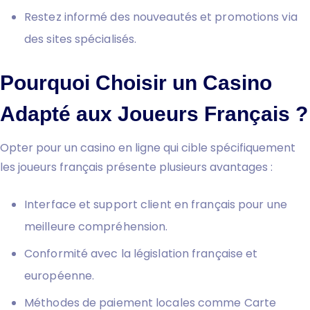
Restez informé des nouveautés et promotions via
des sites spécialisés.
Pourquoi Choisir un Casino
Adapté aux Joueurs Français ?
Opter pour un casino en ligne qui cible spécifiquement
les joueurs français présente plusieurs avantages :
Interface et support client en français pour une
meilleure compréhension.
Conformité avec la législation française et
européenne.
Méthodes de paiement locales comme Carte