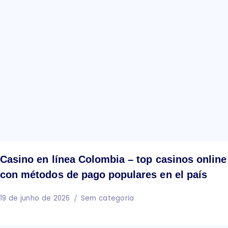
Casino en línea Colombia – top casinos online
con métodos de pago populares en el país
19 de junho de 2026
Sem categoria