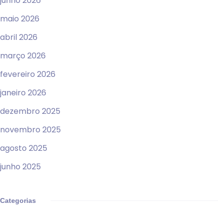
junho 2026
maio 2026
abril 2026
março 2026
fevereiro 2026
janeiro 2026
dezembro 2025
novembro 2025
agosto 2025
junho 2025
Categorias