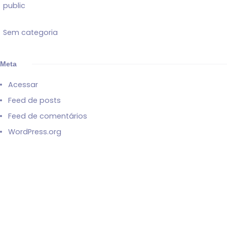
public
Sem categoria
Meta
Acessar
Feed de posts
Feed de comentários
WordPress.org