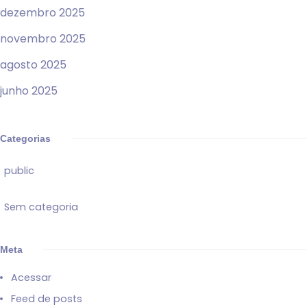
dezembro 2025
novembro 2025
agosto 2025
junho 2025
Categorias
public
Sem categoria
Meta
Acessar
Feed de posts