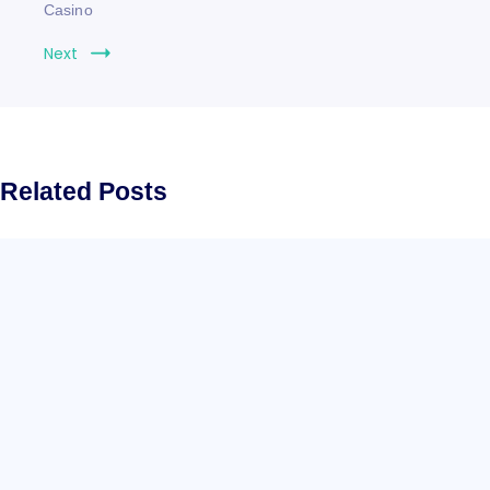
Casino
Next
Related Posts