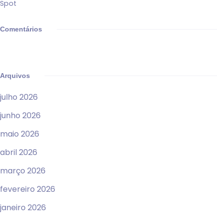
Spot
Comentários
Arquivos
julho 2026
junho 2026
maio 2026
abril 2026
março 2026
fevereiro 2026
janeiro 2026