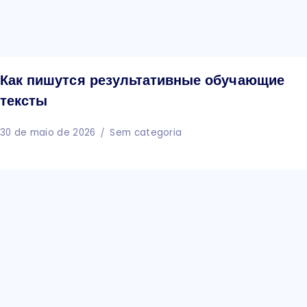
Как пишутся результативные обучающие
тексты
30 de maio de 2026
Sem categoria