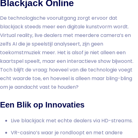
Blackjack Online
De technologische vooruitgang zorgt ervoor dat
blackjack steeds meer een digitale kunstvorm wordt.
Virtual reality, live dealers met meerdere camera’s en
zelfs AI die je speelstijl analyseert, zijn geen
toekomstmuziek meer. Het is alsof je niet alleen een
kaartspel speelt, maar een interactieve show bijwoont.
Toch blijft de vraag: hoeveel van die technologie voegt
echt waarde toe, en hoeveel is alleen maar bling-bling
om je aandacht vast te houden?
Een Blik op Innovaties
Live blackjack met echte dealers via HD-streams.
VR-casino’s waar je rondloopt en met andere