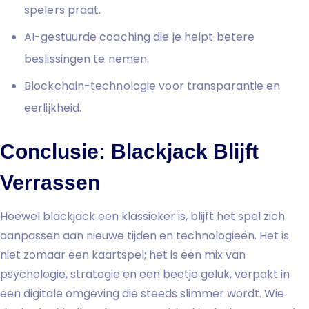
spelers praat.
AI-gestuurde coaching die je helpt betere
beslissingen te nemen.
Blockchain-technologie voor transparantie en
eerlijkheid.
Conclusie: Blackjack Blijft
Verrassen
Hoewel blackjack een klassieker is, blijft het spel zich
aanpassen aan nieuwe tijden en technologieën. Het is
niet zomaar een kaartspel; het is een mix van
psychologie, strategie en een beetje geluk, verpakt in
een digitale omgeving die steeds slimmer wordt. Wie