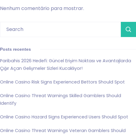
Nenhum comentário para mostrar.
Posts recentes
Paribahis 2026 Hedefi: Güncel Erişim Noktası ve Avantajlarda
Çığır Açan Gelişmeler Sizleri Kucaklıyor!
Online Casino Risk Signs Experienced Bettors Should Spot
Online Casino Threat Warnings Skilled Gamblers Should
Identify
Online Casino Hazard Signs Experienced Users Should Spot
Online Casino Threat Warnings Veteran Gamblers Should