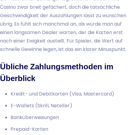
Casino zwar breit gefächert, doch die tatsächliche
Geschwindigkeit der Auszahlungen lässt zu wünschen
übrig. Es fühlt sich manchmal an, als würde man auf
einen langsamen Dealer warten, der die Karten erst
nach einer Ewigkeit austeilt. Für Spieler, die Wert auf
schnelle Gewinne legen, ist das ein klarer Minuspunkt.
Übliche Zahlungsmethoden im
Überblick
Kredit- und Debitkarten (Visa, Mastercard)
E-Wallets (Skrill, Neteller)
Banküberweisungen
Prepaid-Karten