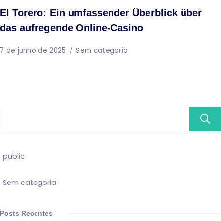
El Torero: Ein umfassender Überblick über
das aufregende Online-Casino
7 de junho de 2025
Sem categoria
public
Sem categoria
Posts Recentes