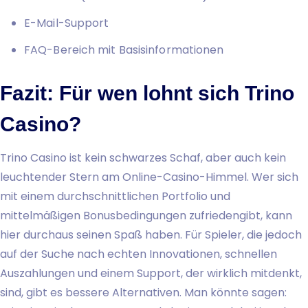
E-Mail-Support
FAQ-Bereich mit Basisinformationen
Fazit: Für wen lohnt sich Trino
Casino?
Trino Casino ist kein schwarzes Schaf, aber auch kein
leuchtender Stern am Online-Casino-Himmel. Wer sich
mit einem durchschnittlichen Portfolio und
mittelmäßigen Bonusbedingungen zufriedengibt, kann
hier durchaus seinen Spaß haben. Für Spieler, die jedoch
auf der Suche nach echten Innovationen, schnellen
Auszahlungen und einem Support, der wirklich mitdenkt,
sind, gibt es bessere Alternativen. Man könnte sagen: