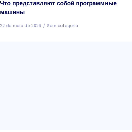
Что представляют собой программные
машины
22 de maio de 2026
Sem categoria