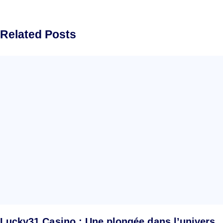
Related Posts
Lucky31 Casino : Une plongée dans l’univers