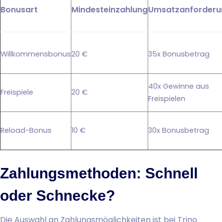
Bonusart
Mindesteinzahlung
Umsatzanforderu
Willkommensbonus
20 €
35x Bonusbetrag
40x Gewinne aus
Freispiele
20 €
Freispielen
Reload-Bonus
10 €
30x Bonusbetrag
Zahlungsmethoden: Schnell
oder Schnecke?
Die Auswahl an Zahlungsmöglichkeiten ist bei Trino