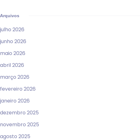
Arquivos
julho 2026
junho 2026
maio 2026
abril 2026
março 2026
fevereiro 2026
janeiro 2026
dezembro 2025
novembro 2025
agosto 2025