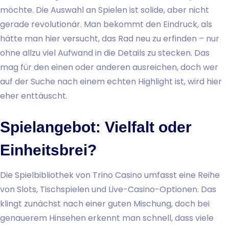
möchte. Die Auswahl an Spielen ist solide, aber nicht
gerade revolutionär. Man bekommt den Eindruck, als
hätte man hier versucht, das Rad neu zu erfinden – nur
ohne allzu viel Aufwand in die Details zu stecken. Das
mag für den einen oder anderen ausreichen, doch wer
auf der Suche nach einem echten Highlight ist, wird hier
eher enttäuscht.
Spielangebot: Vielfalt oder
Einheitsbrei?
Die Spielbibliothek von Trino Casino umfasst eine Reihe
von Slots, Tischspielen und Live-Casino-Optionen. Das
klingt zunächst nach einer guten Mischung, doch bei
genauerem Hinsehen erkennt man schnell, dass viele