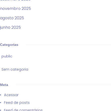
novembro 2025
agosto 2025
junho 2025
Categorias
public
Sem categoria
Meta
Acessar
Feed de posts
Feed de comentários