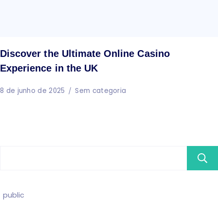
Discover the Ultimate Online Casino
Experience in the UK
8 de junho de 2025
Sem categoria
public