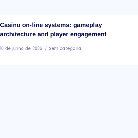
Casino on-line systems: gameplay
architecture and player engagement
10 de junho de 2026
Sem categoria