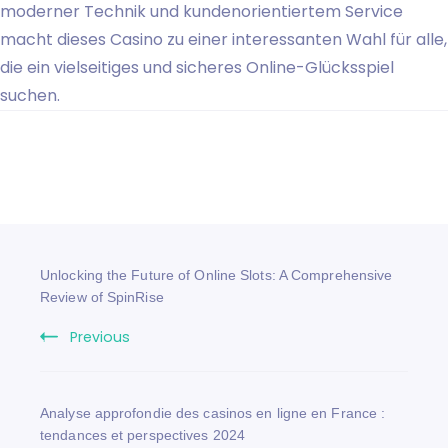
moderner Technik und kundenorientiertem Service
macht dieses Casino zu einer interessanten Wahl für alle,
die ein vielseitiges und sicheres Online-Glücksspiel
suchen.
Unlocking the Future of Online Slots: A Comprehensive
Review of SpinRise
Previous
Analyse approfondie des casinos en ligne en France :
tendances et perspectives 2024