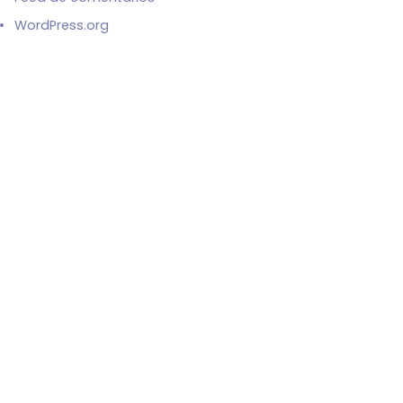
WordPress.org