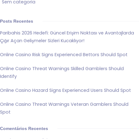
Sem categoria
Posts Recentes
Paribahis 2026 Hedefi: Güncel Erişim Noktası ve Avantajlarda
Çığır Açan Gelişmeler Sizleri Kucaklıyor!
Online Casino Risk Signs Experienced Bettors Should Spot
Online Casino Threat Warnings Skilled Gamblers Should
Identify
Online Casino Hazard Signs Experienced Users Should Spot
Online Casino Threat Warnings Veteran Gamblers Should
Spot
Comentários Recentes