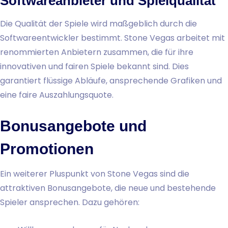
Softwareanbieter und Spielqualität
Die Qualität der Spiele wird maßgeblich durch die
Softwareentwickler bestimmt. Stone Vegas arbeitet mit
renommierten Anbietern zusammen, die für ihre
innovativen und fairen Spiele bekannt sind. Dies
garantiert flüssige Abläufe, ansprechende Grafiken und
eine faire Auszahlungsquote.
Bonusangebote und
Promotionen
Ein weiterer Pluspunkt von Stone Vegas sind die
attraktiven Bonusangebote, die neue und bestehende
Spieler ansprechen. Dazu gehören: