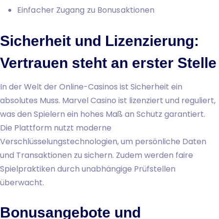
Einfacher Zugang zu Bonusaktionen
Sicherheit und Lizenzierung:
Vertrauen steht an erster Stelle
In der Welt der Online-Casinos ist Sicherheit ein
absolutes Muss. Marvel Casino ist lizenziert und reguliert,
was den Spielern ein hohes Maß an Schutz garantiert.
Die Plattform nutzt moderne
Verschlüsselungstechnologien, um persönliche Daten
und Transaktionen zu sichern. Zudem werden faire
Spielpraktiken durch unabhängige Prüfstellen
überwacht.
Bonusangebote und