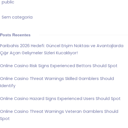
public
Sem categoria
Posts Recentes
Paribahis 2026 Hedefi: Güncel Erişim Noktası ve Avantajlarda
Çığır Açan Gelişmeler Sizleri Kucaklıyor!
Online Casino Risk Signs Experienced Bettors Should Spot
Online Casino Threat Warnings Skilled Gamblers Should
Identify
Online Casino Hazard Signs Experienced Users Should Spot
Online Casino Threat Warnings Veteran Gamblers Should
Spot