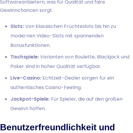
Softwareanbietern, was für Qualität und faire
Gewinnchancen sorgt.
Slots:
Von klassischen Früchteslots bis hin zu
modernen Video-Slots mit spannenden
Bonusfunktionen.
Tischspiele:
Varianten von Roulette, Blackjack und
Poker sind in hoher Qualität verfügbar.
Live-Casino:
Echtzeit-Dealer sorgen für ein
authentisches Casino-Feeling.
Jackpot-Spiele:
Für Spieler, die auf den großen
Gewinn hoffen.
Benutzerfreundlichkeit und