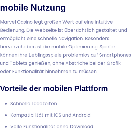
mobile Nutzung
Marvel Casino legt großen Wert auf eine intuitive
Bedienung. Die Webseite ist übersichtlich gestaltet und
ermöglicht eine schnelle Navigation. Besonders
hervorzuheben ist die mobile Optimierung: Spieler
können ihre Lieblingsspiele problemlos auf Smartphones
und Tablets genießen, ohne Abstriche bei der Grafik
oder Funktionalität hinnehmen zu müssen.
Vorteile der mobilen Plattform
Schnelle Ladezeiten
Kompatibilität mit iOS und Android
Volle Funktionalität ohne Download