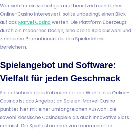
Wer sich für ein vielseitiges und benutzerfreundliches
Online-Casino interessiert, sollte unbedingt einen Blick
auf das
Marvel Casino
werfen. Die Plattform überzeugt
durch ein modernes Design, eine breite Spielauswahl und
zahlreiche Promotionen, die das Spielerlebnis
bereichern.
Spielangebot und Software:
Vielfalt für jeden Geschmack
Ein entscheidendes Kriterium bei der Wahl eines Online-
Casinos ist das Angebot an Spielen. Marvel Casino
punktet hier mit einer umfangreichen Auswahl, die
sowohl klassische Casinospiele als auch innovative Slots
umfasst. Die Spiele stammen von renommierten