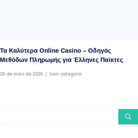
Τα Καλύτερα Online Casino – Οδηγός
Μεθόδων Πληρωμής για Έλληνες Παίκτες
28 de maio de 2026
Sem categoria