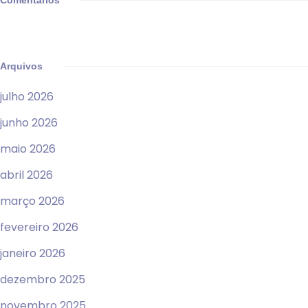
Comentários
Arquivos
julho 2026
junho 2026
maio 2026
abril 2026
março 2026
fevereiro 2026
janeiro 2026
dezembro 2025
novembro 2025