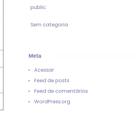
public
Sem categoria
Meta
Acessar
Feed de posts
Feed de comentários
WordPress.org