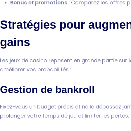
Bonus et promotions :
Comparez les offres po
Stratégies pour augmen
gains
Les jeux de casino reposent en grande partie sur 
améliorer vos probabilités :
Gestion de bankroll
Fixez-vous un budget précis et ne le dépassez jama
prolonger votre temps de jeu et limiter les pertes.