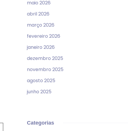
maio 2026
abril 2026
março 2026
fevereiro 2026
janeiro 2026
dezembro 2025
novembro 2025
agosto 2025
junho 2025
Categorias