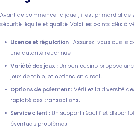
Avant de commencer à jouer, il est primordial de s
sécurité, équité et qualité. Voici les points clés à vér
Licence et régulation :
Assurez-vous que le ca
une autorité reconnue.
Variété des jeux :
Un bon casino propose une 
jeux de table, et options en direct.
Options de paiement :
Vérifiez la diversité d
rapidité des transactions.
Service client :
Un support réactif et disponib
éventuels problèmes.