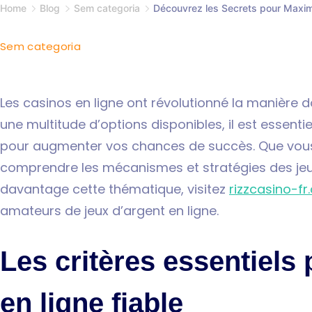
Home
Blog
Sem categoria
Découvrez les Secrets pour Maximi
Sem categoria
Les casinos en ligne ont révolutionné la manière d
une multitude d’options disponibles, il est essen
pour augmenter vos chances de succès. Que vous
comprendre les mécanismes et stratégies des jeux 
davantage cette thématique, visitez
rizzcasino-fr
amateurs de jeux d’argent en ligne.
Les critères essentiels
en ligne fiable