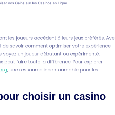
ser vos Gains sur les Casinos en Ligne
ont les joueurs accèdent à leurs jeux préférés. Av
tiel de savoir comment optimiser votre expérience
 soyez un joueur débutant ou expérimenté,
peut faire toute la différence. Pour explorer
.org
, une ressource incontournable pour les
 pour choisir un casino