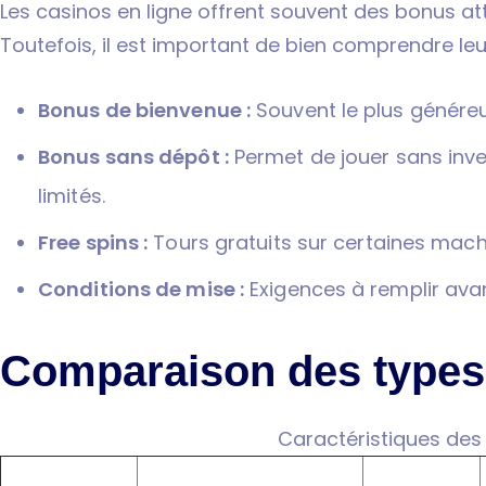
Les casinos en ligne offrent souvent des bonus attra
Toutefois, il est important de bien comprendre leu
Bonus de bienvenue :
Souvent le plus généreux
Bonus sans dépôt :
Permet de jouer sans inve
limités.
Free spins :
Tours gratuits sur certaines mach
Conditions de mise :
Exigences à remplir avan
Comparaison des types 
Caractéristiques des 