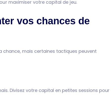
ur maximiser votre capital de jeu.
ter vos chances de
la chance, mais certaines tactiques peuvent
is. Divisez votre capital en petites sessions pour