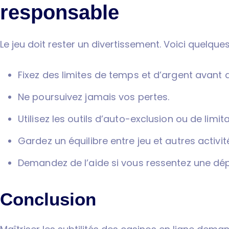
responsable
Le jeu doit rester un divertissement. Voici quelqu
Fixez des limites de temps et d’argent avant
Ne poursuivez jamais vos pertes.
Utilisez les outils d’auto-exclusion ou de limi
Gardez un équilibre entre jeu et autres activit
Demandez de l’aide si vous ressentez une d
Conclusion