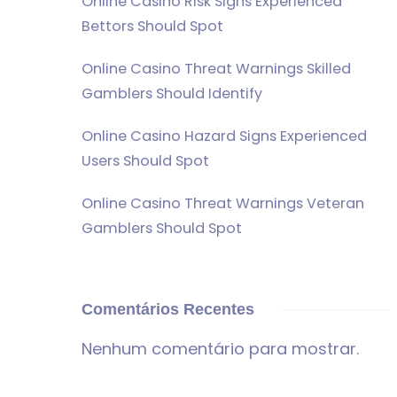
Online Casino Risk Signs Experienced
Bettors Should Spot
Online Casino Threat Warnings Skilled
Gamblers Should Identify
Online Casino Hazard Signs Experienced
Users Should Spot
Online Casino Threat Warnings Veteran
Gamblers Should Spot
Comentários Recentes
Nenhum comentário para mostrar.