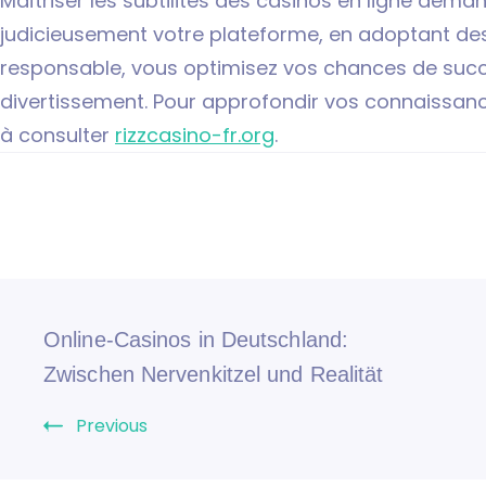
Maîtriser les subtilités des casinos en ligne deman
judicieusement votre plateforme, en adoptant de
responsable, vous optimisez vos chances de succ
divertissement. Pour approfondir vos connaissances
à consulter
rizzcasino-fr.org
.
Online-Casinos in Deutschland:
Zwischen Nervenkitzel und Realität
Previous