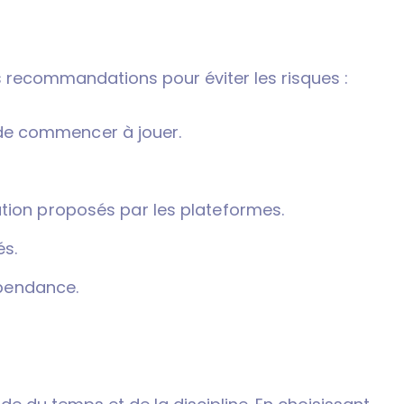
es recommandations pour éviter les risques :
 de commencer à jouer.
tation proposés par les plateformes.
és.
épendance.