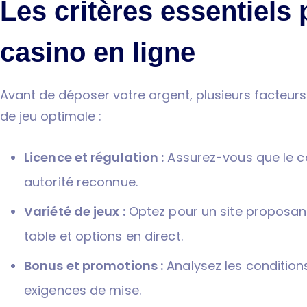
Les critères essentiels
casino en ligne
Avant de déposer votre argent, plusieurs facteurs
de jeu optimale :
Licence et régulation :
Assurez-vous que le cas
autorité reconnue.
Variété de jeux :
Optez pour un site proposant
table et options en direct.
Bonus et promotions :
Analysez les conditions
exigences de mise.