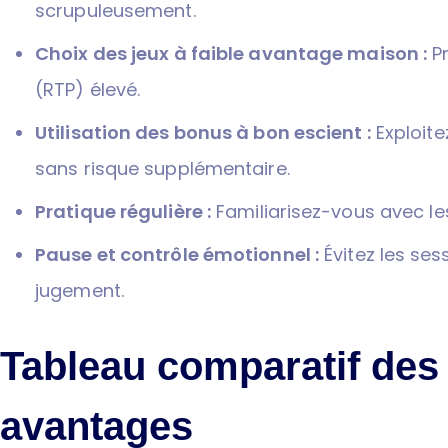
scrupuleusement.
Choix des jeux à faible avantage maison :
Pr
(RTP) élevé.
Utilisation des bonus à bon escient :
Exploite
sans risque supplémentaire.
Pratique régulière :
Familiarisez-vous avec les
Pause et contrôle émotionnel :
Évitez les ses
jugement.
Tableau comparatif des 
avantages