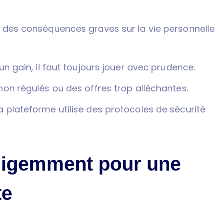
r des conséquences graves sur la vie personnelle
 gain, il faut toujours jouer avec prudence.
on régulés ou des offres trop alléchantes.
 plateforme utilise des protocoles de sécurité
lligemment pour une
te