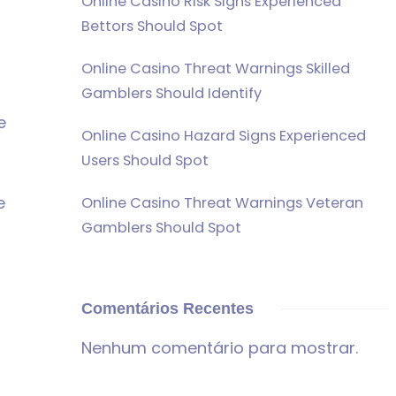
Online Casino Risk Signs Experienced
Bettors Should Spot
Online Casino Threat Warnings Skilled
Gamblers Should Identify
e
Online Casino Hazard Signs Experienced
Users Should Spot
e
Online Casino Threat Warnings Veteran
Gamblers Should Spot
Comentários Recentes
Nenhum comentário para mostrar.