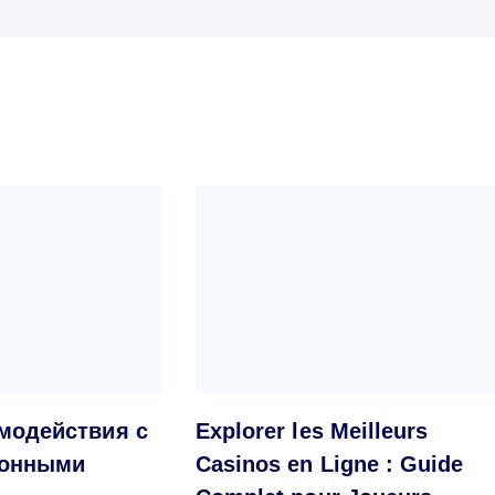
модействия с
Explorer les Meilleurs
ионными
Casinos en Ligne : Guide