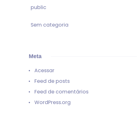
public
Sem categoria
Meta
Acessar
Feed de posts
Feed de comentários
WordPress.org