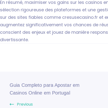
En résumé, maximiser vos gains sur les casinos e
sélection rigoureuse des plateformes et une gest
sur des sites fiables comme cresusecasino.fr et
augmentez significativement vos chances de réussi
conscient des enjeux et jouez de manière responsa
divertissante.
Guia Completo para Apostar em
Casinos Online em Portugal
Previous